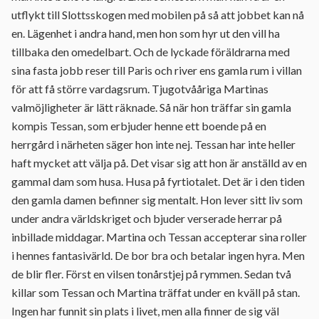
utflykt till Slottsskogen med mobilen på så att jobbet kan nå
en. Lägenhet i andra hand, men hon som hyr ut den vill ha
tillbaka den omedelbart. Och de lyckade föräldrarna med
sina fasta jobb reser till Paris och river ens gamla rum i villan
för att få större vardagsrum. Tjugotvååriga Martinas
valmöjligheter är lätt räknade. Så när hon träffar sin gamla
kompis Tessan, som erbjuder henne ett boende på en
herrgård i närheten säger hon inte nej. Tessan har inte heller
haft mycket att välja på. Det visar sig att hon är anställd av en
gammal dam som husa. Husa på fyrtiotalet. Det är i den tiden
den gamla damen befinner sig mentalt. Hon lever sitt liv som
under andra världskriget och bjuder verserade herrar på
inbillade middagar. Martina och Tessan accepterar sina roller
i hennes fantasivärld. De bor bra och betalar ingen hyra. Men
de blir fler. Först en vilsen tonårstjej på rymmen. Sedan två
killar som Tessan och Martina träffat under en kväll på stan.
Ingen har funnit sin plats i livet, men alla finner de sig väl