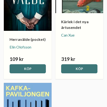
Kärlek i det nya
årtusendet
Can Xue
Herravälde (pocket)
Elin Olofsson
109 kr
319 kr
KÖP
KÖP