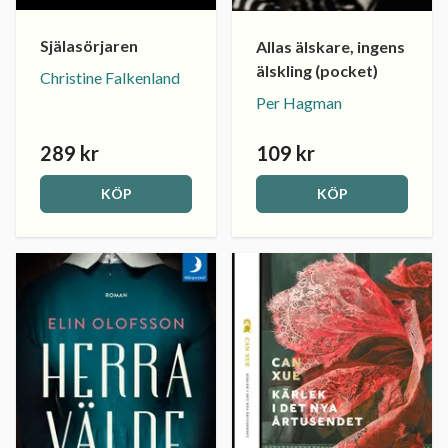
Själasörjaren
Allas älskare, ingens
älskling (pocket)
Christine Falkenland
Per Hagman
289 kr
109 kr
KÖP
KÖP