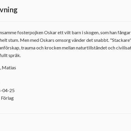
vning
samme fosterpojken Oskar ett vilt barn i skogen, som han fångar 
 helt stum. Men med Oskars omsorg vänder det snabbt. "Stackare" 
nförskap, trauma och krocken mellan naturtillståndet och civilisa
fullt språk.
, Matias
5
4-04-25
 Förlag