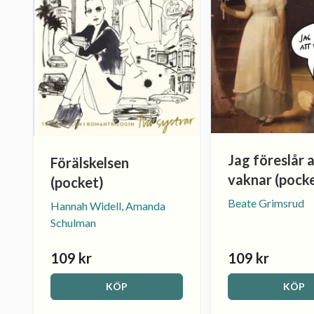
Jag föreslår a
Förälskelsen
vaknar (pock
(pocket)
Beate Grimsrud
Hannah Widell, Amanda
Schulman
109 kr
109 kr
KÖP
KÖP