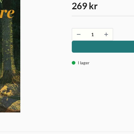
269 kr
I lager