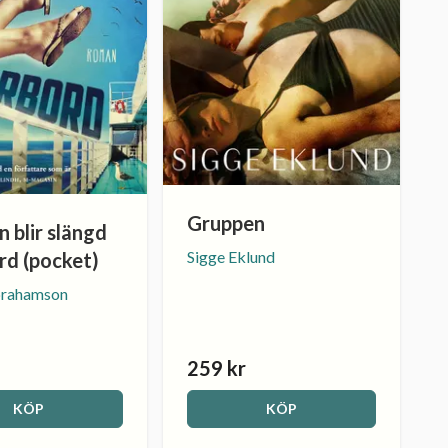
Gruppen
 blir slängd
Sigge Eklund
rd (pocket)
rahamson
259 kr
KÖP
KÖP