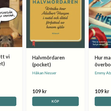
tt vi
Halvmördaren
Hur man
et)
(pocket)
överbo
Håkan Nesser
Emmy Ab
109 kr
109 kr
KÖP