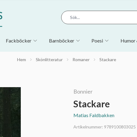
Fackböcker
Barnböcker
Poesi
Humor 
Hem
Skönlitteratur
Romaner
Stackare
Bonnier
Stackare
Matias Faldbakken
Artikelnummer:
9789100803025