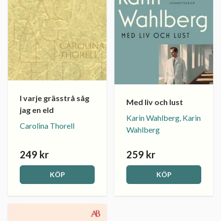
I varje grässtrå såg
Med liv och lust
jag en eld
Karin Wahlberg, Karin
Carolina Thorell
Wahlberg
249 kr
259 kr
KÖP
KÖP