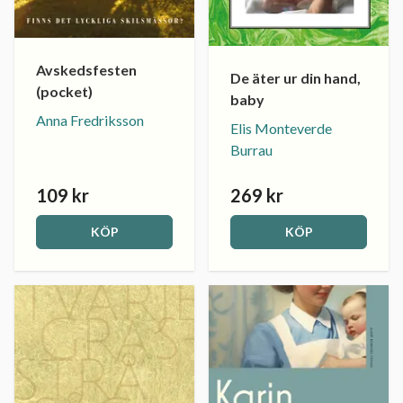
Avskedsfesten
De äter ur din hand,
(pocket)
baby
Anna Fredriksson
Elis Monteverde
Burrau
109 kr
269 kr
KÖP
KÖP