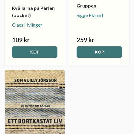
Gruppen
Kvällarna på Pärlan
(pocket)
Sigge Eklund
Claes Hylinger
109 kr
259 kr
KÖP
KÖP