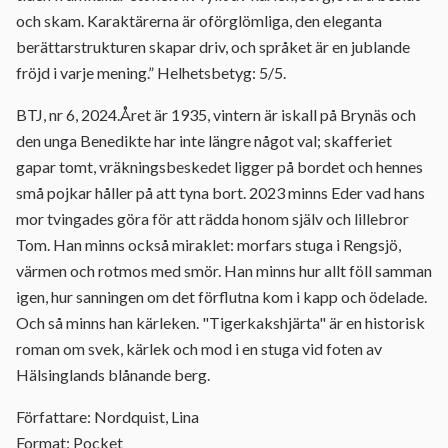
och skam. Karaktärerna är oförglömliga, den eleganta
berättarstrukturen skapar driv, och språket är en jublande
fröjd i varje mening.” Helhetsbetyg: 5/5.
BTJ, nr 6, 2024.Året är 1935, vintern är iskall på Brynäs och
den unga Benedikte har inte längre något val; skafferiet
gapar tomt, vräkningsbeskedet ligger på bordet och hennes
små pojkar håller på att tyna bort. 2023 minns Eder vad hans
mor tvingades göra för att rädda honom själv och lillebror
Tom. Han minns också miraklet: morfars stuga i Rengsjö,
värmen och rotmos med smör. Han minns hur allt föll samman
igen, hur sanningen om det förflutna kom i kapp och ödelade.
Och så minns han kärleken. "Tigerkakshjärta" är en historisk
roman om svek, kärlek och mod i en stuga vid foten av
Hälsinglands blånande berg.
Författare: Nordquist, Lina
Format: Pocket