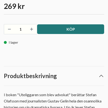
269 kr
KÖP
I lager
Produktbeskrivning
I boken "Uteliggaren som blev advokat" berättar Stefan
Olafsson med journalisten Gustav Gelin hela den osannolika
historien om sin dramatiska livsresa. I tio år lever Stefan