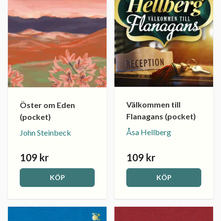
Välkommen till
Öster om Eden
Flanagans (pocket)
(pocket)
Åsa Hellberg
John Steinbeck
109 kr
109 kr
KÖP
KÖP