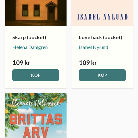
Skarp (pocket)
Love hack (pocket)
Helena Dahlgren
Isabel Nylund
109 kr
109 kr
KÖP
KÖP