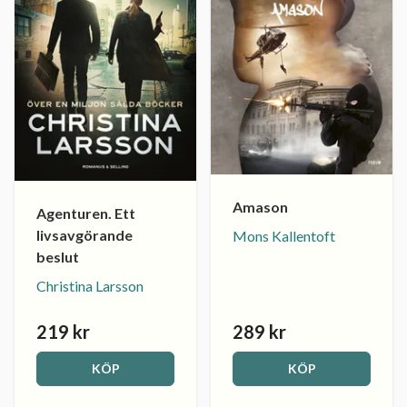
Amason
Agenturen. Ett
livsavgörande
Mons Kallentoft
beslut
Christina Larsson
219 kr
289 kr
KÖP
KÖP