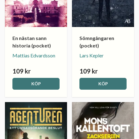
En nästan sann
Sömngångaren
historia (pocket)
(pocket)
Mattias Edvardsson
Lars Kepler
109 kr
109 kr
KÖP
KÖP