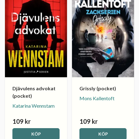
Djävulens advokat
Grissly (pocket)
(pocket)
Mons Kallentoft
Katarina Wennstam
109 kr
109 kr
KÖP
KÖP