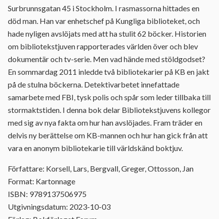
Surbrunnsgatan 45 i Stockholm. I rasmassorna hittades en
död man. Han var enhetschef på Kungliga biblioteket, och
hade nyligen avslöjats med att ha stulit 62 böcker. Historien
om bibliotekstjuven rapporterades världen över och blev
dokumentär och tv-serie. Men vad hände med stöldgodset?
En sommardag 2011 inledde två bibliotekarier på KB en jakt
på de stulna böckerna. Detektivarbetet innefattade
samarbete med FBI, tysk polis och spår som leder tillbaka till
stormaktstiden. I denna bok delar Bibliotekstjuvens kollegor
med sig av nya fakta om hur han avslöjades. Fram träder en
delvis ny berättelse om KB-mannen och hur han gick från att
vara en anonym bibliotekarie till världskänd boktjuv.
Författare: Korsell, Lars, Bergvall, Greger, Ottosson, Jan
Format: Kartonnage
ISBN: 9789137506975
Utgivningsdatum: 2023-10-03