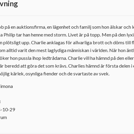
vning
b på en auktionsfirma, en lägenhet och familj som hon älskar och le
a Philip tar han henne med storm. Livet är på topp. Men på den ly
 plötsligt upp. Charlie anklagas för allvarliga brott och döms till f
om alltid varit den mest laglydiga människan i världen. När hon äntl
söker hon pussla ihop ledtrådarna. Charlie vill ha hämnd på den ell
är beredd att göra det som krävs. Charlies hämnd är första delen i e
ig kärlek, osynliga fiender och de svartaste av svek.
 Simona
3
4-10-29
orum