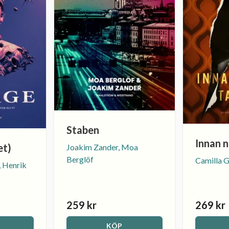
Staben
Innan n
et)
Joakim Zander, Moa
Berglöf
Camilla 
, Henrik
259 kr
269 kr
KÖP