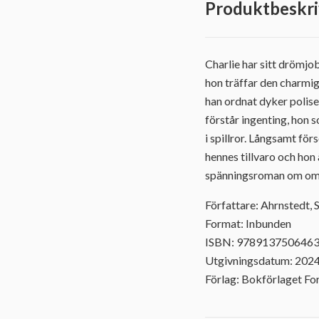
Produktbeskri
Charlie har sitt drömjob
hon träffar den charmig
han ordnat dyker polisen
förstår ingenting, hon s
i spillror. Långsamt för
hennes tillvaro och hon 
spänningsroman om omöjl
Författare: Ahrnstedt,
Format: Inbunden
ISBN: 978913750646
Utgivningsdatum: 202
Förlag: Bokförlaget F