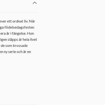
ver ett ordnat liv. När
xiga födelsedagsfesten
lera år i fängelse. Hon
igen släpps är hela livet
er de som krossade
n ny serie och är en