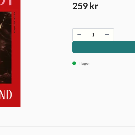
259 kr
I lager