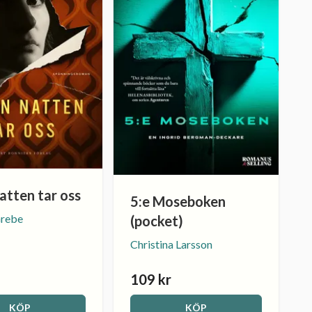
atten tar oss
5:e Moseboken
Grebe
(pocket)
Christina Larsson
109 kr
KÖP
KÖP