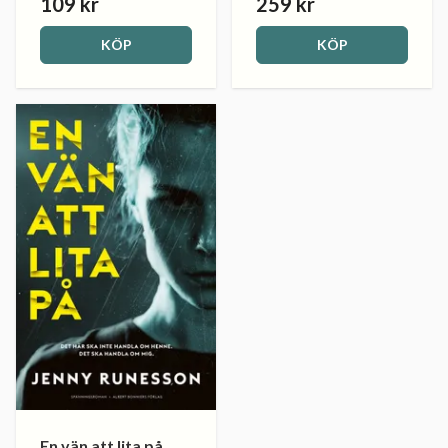
109 kr
259 kr
KÖP
KÖP
En vän att lita på