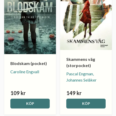
Skammens väg
Blodskam (pocket)
(storpocket)
Caroline Engvall
Pascal Engman,
Johannes Selåker
109 kr
149 kr
KÖP
KÖP