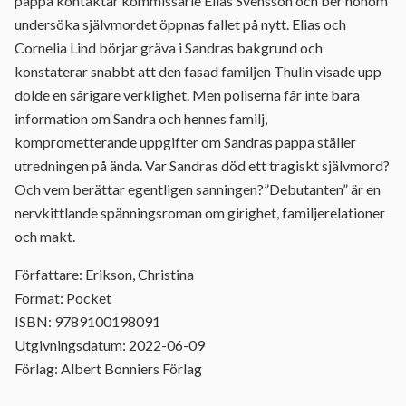
pappa kontaktar kommissarie Elias Svensson och ber honom
undersöka självmordet öppnas fallet på nytt. Elias och
Cornelia Lind börjar gräva i Sandras bakgrund och
konstaterar snabbt att den fasad familjen Thulin visade upp
dolde en sårigare verklighet. Men poliserna får inte bara
information om Sandra och hennes familj,
komprometterande uppgifter om Sandras pappa ställer
utredningen på ända. Var Sandras död ett tragiskt självmord?
Och vem berättar egentligen sanningen?”Debutanten” är en
nervkittlande spänningsroman om girighet, familjerelationer
och makt.
Författare: Erikson, Christina
Format: Pocket
ISBN: 9789100198091
Utgivningsdatum: 2022-06-09
Förlag: Albert Bonniers Förlag