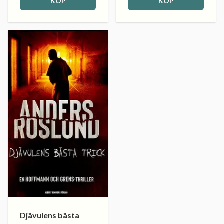
KÖP
KÖP
Djävulens bästa