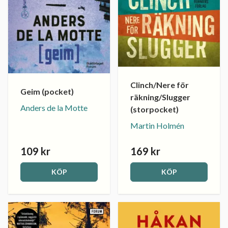
Clinch/Nere för
Geim (pocket)
räkning/Slugger
Anders de la Motte
(storpocket)
Martin Holmén
109 kr
169 kr
KÖP
KÖP