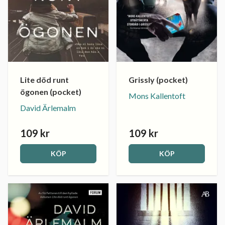
Lite död runt
Grissly (pocket)
ögonen (pocket)
Mons Kallentoft
David Ärlemalm
109 kr
109 kr
KÖP
KÖP