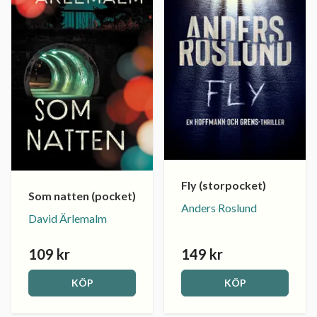
Fly (storpocket)
Som natten (pocket)
Anders Roslund
David Ärlemalm
109 kr
149 kr
KÖP
KÖP