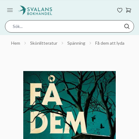
Hem
Skönlitteratur
Spänning
Få dem att lyda