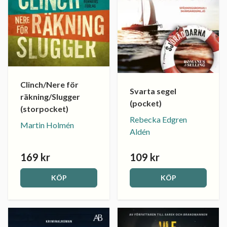
Clinch/Nere för
Svarta segel
räkning/Slugger
(pocket)
(storpocket)
Rebecka Edgren
Martin Holmén
Aldén
169 kr
109 kr
KÖP
KÖP