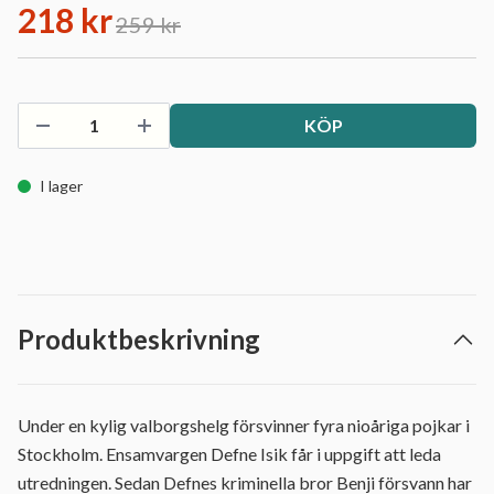
218 kr
259 kr
KÖP
I lager
Produktbeskrivning
Under en kylig valborgshelg försvinner fyra nioåriga pojkar i
Stockholm. Ensamvargen Defne Isik får i uppgift att leda
utredningen. Sedan Defnes kriminella bror Benji försvann har