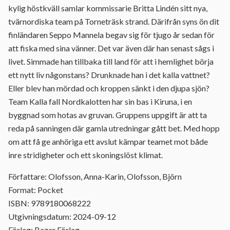
kylig höstkväll samlar kommissarie Britta Lindén sitt nya,
tvärnordiska team på Torneträsk strand. Därifrån syns ön dit
finländaren Seppo Mannela begav sig för tjugo år sedan för
att fiska med sina vänner. Det var även där han senast sågs i
livet. Simmade han tillbaka till land för att i hemlighet börja
ett nytt liv någonstans? Drunknade han i det kalla vattnet?
Eller blev han mördad och kroppen sänkt i den djupa sjön?
Team Kalla fall Nordkalotten har sin bas i Kiruna, i en
byggnad som hotas av gruvan. Gruppens uppgift är att ta
reda på sanningen där gamla utredningar gått bet. Med hopp
om att få ge anhöriga ett avslut kämpar teamet mot både
inre stridigheter och ett skoningslöst klimat.
Författare: Olofsson, Anna-Karin, Olofsson, Björn
Format: Pocket
ISBN: 9789180068222
Utgivningsdatum: 2024-09-12
Förlag: Bazar Förlag