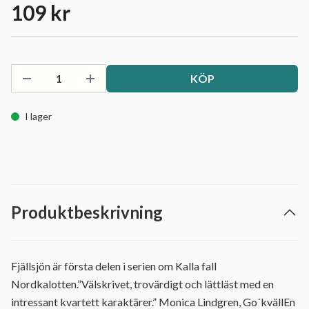
109 kr
KÖP
I lager
Produktbeskrivning
Fjällsjön är första delen i serien om Kalla fall
Nordkalotten.”Välskrivet, trovärdigt och lättläst med en
intressant kvartett karaktärer.” Monica Lindgren, Go´kvällEn