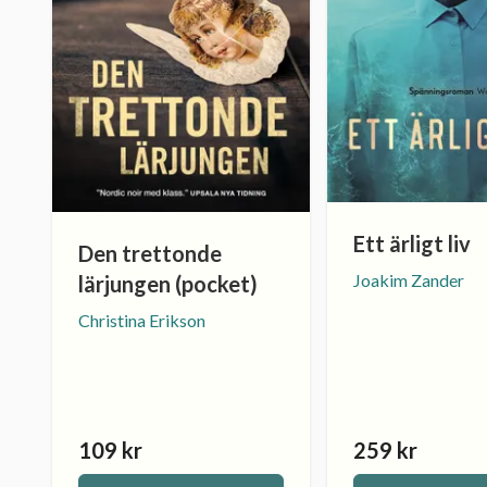
Ett ärligt liv
Den trettonde
Joakim Zander
lärjungen (pocket)
Christina Erikson
109 kr
259 kr