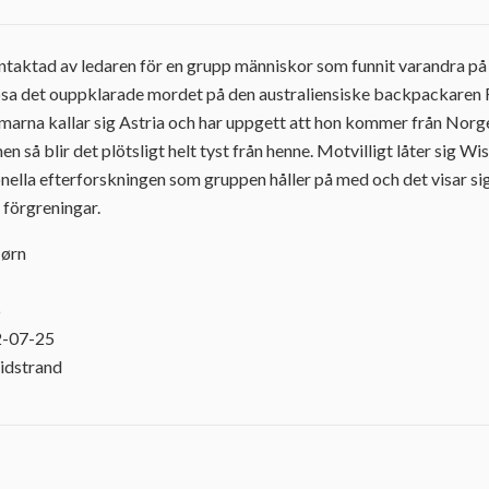
ntaktad av ledaren för en grupp människor som funnit varandra på
ösa det ouppklarade mordet på den australiensiske backpackaren
arna kallar sig Astria och har uppgett att hon kommer från Norge
en så blir det plötsligt helt tyst från henne. Motvilligt låter sig Wi
nella efterforskningen som gruppen håller på med och det visar sig 
 förgreningar.
Jørn
6
2-07-25
idstrand