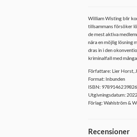
William Wisting blir ko
tillsammans försöker l
de mest aktiva medlemm
nära en möjlig lösning m
dras in i den okonventio
kriminalfall med många
Författare: Lier Horst, 
Format: Inbunden
ISBN: 978914623982
Utgivningsdatum: 202
Förlag: Wahlström & W
Recensioner