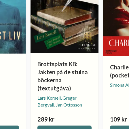
Brottsplats KB:
Charli
Jakten på de stulna
(pocke
böckerna
Simona A
(textutgåva)
Lars Korsell, Greger
Bergvall, Jan Ottosson
289 kr
109 kr