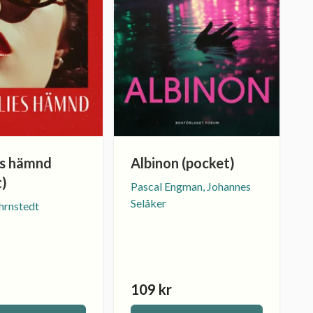
es hämnd
Albinon (pocket)
t)
Pascal Engman, Johannes
Selåker
hrnstedt
109 kr