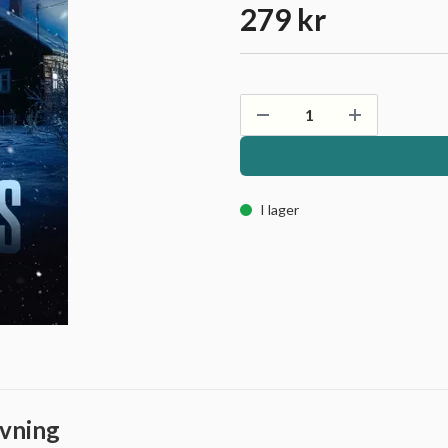
279 kr
I lager
vning