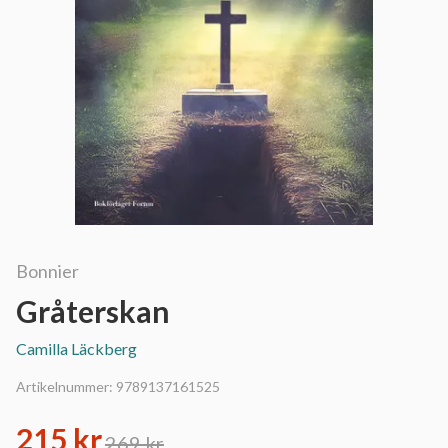
Bonnier
Gråterskan
Camilla Läckberg
Artikelnummer:
9789137161525
215 kr
269 kr