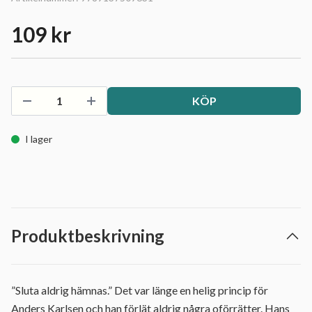
109 kr
KÖP
I lager
Produktbeskrivning
”Sluta aldrig hämnas.” Det var länge en helig princip för
Anders Karlsen och han förlät aldrig några oförrätter. Hans