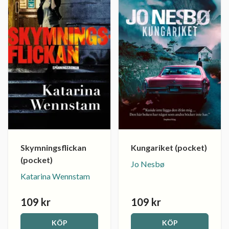
Skymningsflickan
Kungariket (pocket)
(pocket)
Jo Nesbø
Katarina Wennstam
109 kr
109 kr
KÖP
KÖP