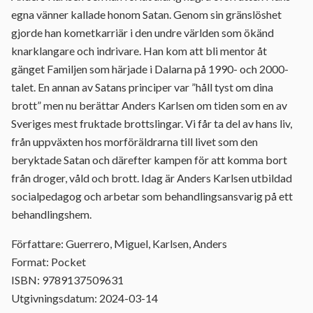
egna vänner kallade honom Satan. Genom sin gränslöshet
gjorde han kometkarriär i den undre världen som ökänd
knarklangare och indrivare. Han kom att bli mentor åt
gänget Familjen som härjade i Dalarna på 1990- och 2000-
talet. En annan av Satans principer var ”håll tyst om dina
brott” men nu berättar Anders Karlsen om tiden som en av
Sveriges mest fruktade brottslingar. Vi får ta del av hans liv,
från uppväxten hos morföräldrarna till livet som den
beryktade Satan och därefter kampen för att komma bort
från droger, våld och brott. Idag är Anders Karlsen utbildad
socialpedagog och arbetar som behandlingsansvarig på ett
behandlingshem.
Författare: Guerrero, Miguel, Karlsen, Anders
Format: Pocket
ISBN: 9789137509631
Utgivningsdatum: 2024-03-14