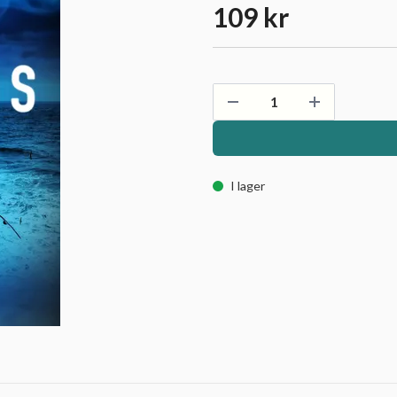
109 kr
I lager