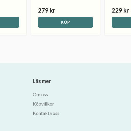
279 kr
229 kr
KÖP
Läs mer
Om oss
Köpvillkor
Kontakta oss