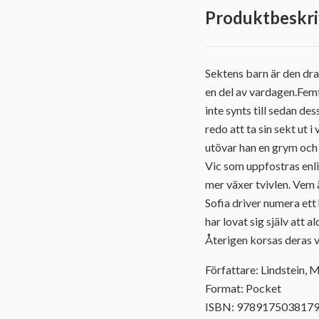
Produktbeskri
Sektens barn är den dra
en del av vardagen.Femt
inte synts till sedan de
redo att ta sin sekt ut
utövar han en grym och
Vic som uppfostras enlig
mer växer tvivlen. Vem 
Sofia driver numera ett
har lovat sig själv att 
Återigen korsas deras v
Författare: Lindstein, 
Format: Pocket
ISBN: 978917503817