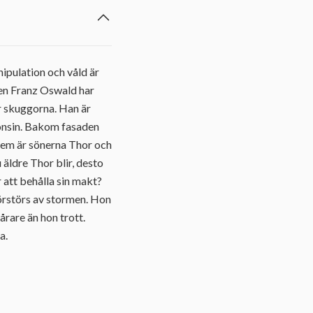
ipulation och våld är
ren Franz Oswald har
ur skuggorna. Han är
gonsin. Bakom fasaden
dem är sönerna Thor och
u äldre Thor blir, desto
 att behålla sin makt?
förstörs av stormen. Hon
årare än hon trott.
a.