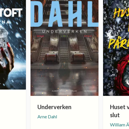
Underverken
Huset v
slut
Arne Dahl
William 