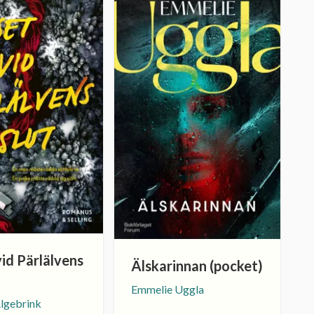
id Pärlälvens
Älskarinnan (pocket)
Emmelie Uggla
Älgebrink