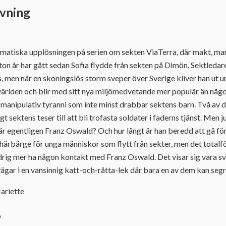
vning
matiska upplösningen på serien om sekten ViaTerra, där makt, man
on år har gått sedan Sofia flydde från sekten på Dimön. Sektleda
ss, men när en skoningslös storm sveper över Sverige kliver han ut 
 i världen och blir med sitt nya miljömedvetande mer populär än nå
 manipulativ tyranni som inte minst drabbar sektens barn. Två av 
t sektens teser till att bli trofasta soldater i faderns tjänst. Men j
är egentligen Franz Oswald? Och hur långt är han beredd att gå för
 härbärge för unga människor som flytt från sekter, men det total
aldrig mer ha någon kontakt med Franz Oswald. Det visar sig vara sv
ägar i en vansinnig katt-och-råtta-lek där bara en av dem kan segr
Mariette
9