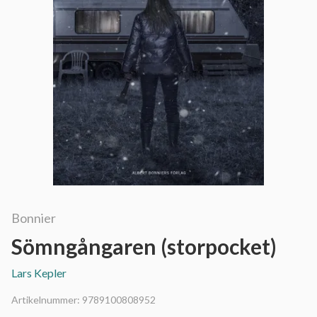
Bonnier
Sömngångaren (storpocket)
Lars Kepler
Artikelnummer:
9789100808952