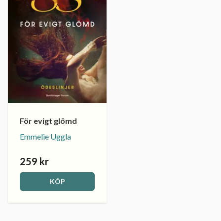
För evigt glömd
Emmelie Uggla
259 kr
KÖP