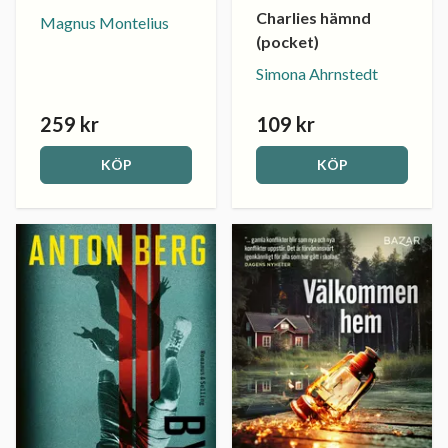
Charlies hämnd
Magnus Montelius
(pocket)
Simona Ahrnstedt
259 kr
109 kr
KÖP
KÖP