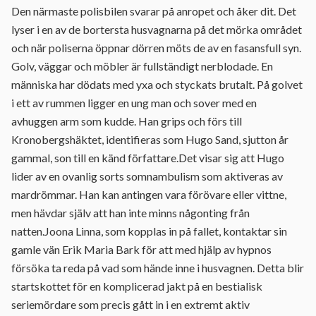
Den närmaste polisbilen svarar på anropet och åker dit. Det
lyser i en av de bortersta husvagnarna på det mörka området
och när poliserna öppnar dörren möts de av en fasansfull syn.
Golv, väggar och möbler är fullständigt nerblodade. En
människa har dödats med yxa och styckats brutalt. På golvet
i ett av rummen ligger en ung man och sover med en
avhuggen arm som kudde. Han grips och förs till
Kronobergshäktet, identifieras som Hugo Sand, sjutton år
gammal, son till en känd författare.Det visar sig att Hugo
lider av en ovanlig sorts somnambulism som aktiveras av
mardrömmar. Han kan antingen vara förövare eller vittne,
men hävdar själv att han inte minns någonting från
natten.Joona Linna, som kopplas in på fallet, kontaktar sin
gamle vän Erik Maria Bark för att med hjälp av hypnos
försöka ta reda på vad som hände inne i husvagnen. Detta blir
startskottet för en komplicerad jakt på en bestialisk
seriemördare som precis gått in i en extremt aktiv