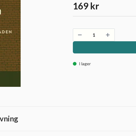
169 kr
I lager
vning