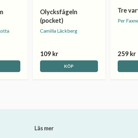
Tre va
om
Olycksfågeln
(pocket)
Per Faxn
Lotta
Camilla Läckberg
109 kr
259 kr
KÖP
Läs mer