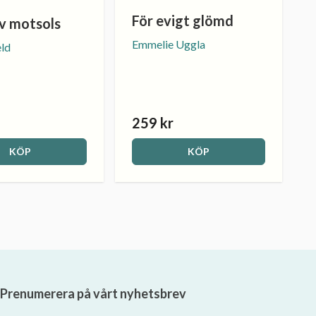
För evigt glömd
rv motsols
Emmelie Uggla
eld
259 kr
KÖP
KÖP
Prenumerera på vårt nyhetsbrev