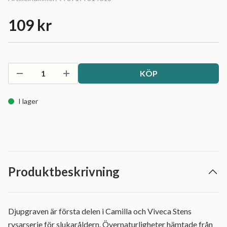
109 kr
KÖP
I lager
Produktbeskrivning
Djupgraven är första delen i Camilla och Viveca Stens
rysarserie för slukaråldern. Övernaturligheter hämtade från