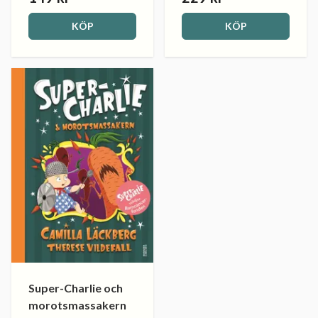
KÖP
KÖP
Super-Charlie och
morotsmassakern