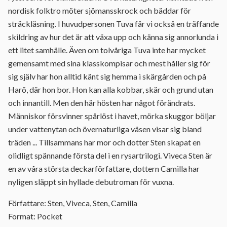
nordisk folktro möter sjömansskrock och bäddar för
sträckläsning. I huvudpersonen Tuva får vi också en träffande
skildring av hur det är att växa upp och känna sig annorlunda i
ett litet samhälle. Även om tolvåriga Tuva inte har mycket
gemensamt med sina klasskompisar och mest håller sig för
sig själv har hon alltid känt sig hemma i skärgården och på
Harö, där hon bor. Hon kan alla kobbar, skär och grund utan
och innantill. Men den här hösten har något förändrats.
Människor försvinner spårlöst i havet, mörka skuggor böljar
under vattenytan och övernaturliga väsen visar sig bland
träden ... Tillsammans har mor och dotter Sten skapat en
olidligt spännande första del i en rysartrilogi. Viveca Sten är
en av våra största deckarförfattare, dottern Camilla har
nyligen släppt sin hyllade debutroman för vuxna.
Författare: Sten, Viveca, Sten, Camilla
Format: Pocket