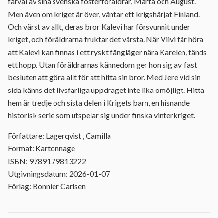
farväl av sina svenska fosterföräldrar, Märta och August.
Men även om kriget är över, väntar ett krigshärjat Finland.
Och värst av allt, deras bror Kalevi har försvunnit under
kriget, och föräldrarna fruktar det värsta. När Viivi får höra
att Kalevi kan finnas i ett ryskt fångläger nära Karelen, tänds
ett hopp. Utan föräldrarnas kännedom ger hon sig av, fast
besluten att göra allt för att hitta sin bror. Med Jere vid sin
sida känns det livsfarliga uppdraget inte lika omöjligt. Hitta
hem är tredje och sista delen i Krigets barn, en hisnande
historisk serie som utspelar sig under finska vinterkriget.
Författare: Lagerqvist , Camilla
Format: Kartonnage
ISBN: 9789179813222
Utgivningsdatum: 2026-01-07
Förlag: Bonnier Carlsen