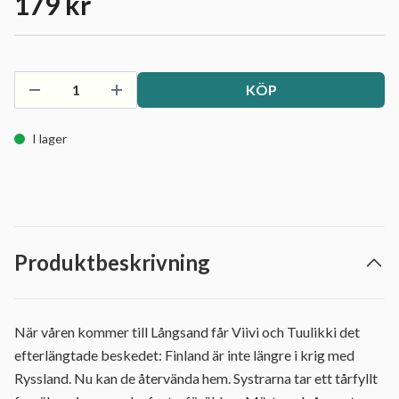
179 kr
KÖP
I lager
Produktbeskrivning
När våren kommer till Långsand får Viivi och Tuulikki det
efterlängtade beskedet: Finland är inte längre i krig med
Ryssland. Nu kan de återvända hem. Systrarna tar ett tårfyllt