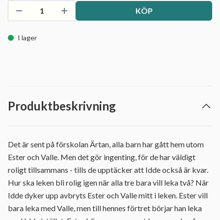
KÖP
I lager
Produktbeskrivning
Det är sent på förskolan Ärtan, alla barn har gått hem utom
Ester och Valle. Men det gör ingenting, för de har väldigt
roligt tillsammans - tills de upptäcker att Idde också är kvar.
Hur ska leken bli rolig igen när alla tre bara vill leka två? När
Idde dyker upp avbryts Ester och Valle mitt i leken. Ester vill
bara leka med Valle, men till hennes förtret börjar han leka