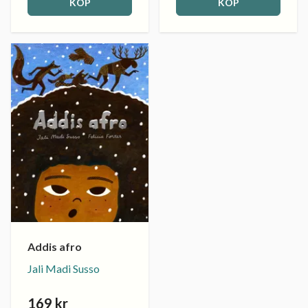
KÖP
KÖP
Addis afro
Jali Madi Susso
169 kr