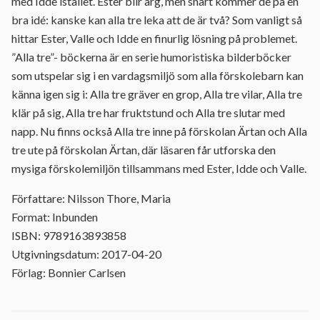
med Idde istället. Ester blir arg, men snart kommer de på en
bra idé: kanske kan alla tre leka att de är två? Som vanligt så
hittar Ester, Valle och Idde en finurlig lösning på problemet.
”Alla tre”- böckerna är en serie humoristiska bilderböcker
som utspelar sig i en vardagsmiljö som alla förskolebarn kan
känna igen sig i: Alla tre gräver en grop, Alla tre vilar, Alla tre
klär på sig, Alla tre har fruktstund och Alla tre slutar med
napp. Nu finns också Alla tre inne på förskolan Ärtan och Alla
tre ute på förskolan Ärtan, där läsaren får utforska den
mysiga förskolemiljön tillsammans med Ester, Idde och Valle.
Författare: Nilsson Thore, Maria
Format: Inbunden
ISBN: 9789163893858
Utgivningsdatum: 2017-04-20
Förlag: Bonnier Carlsen