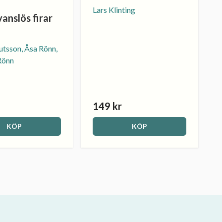
Lars Klinting
vanslös firar
tsson, Åsa Rönn,
Rönn
149 kr
KÖP
KÖP