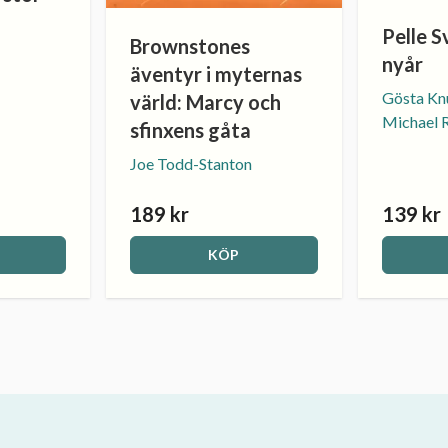
Pelle S
Brownstones
nyår
äventyr i myternas
Gösta Knu
värld: Marcy och
Michael 
sfinxens gåta
Joe Todd-Stanton
189 kr
139 kr
KÖP