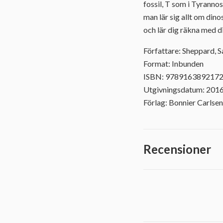
fossil, T som i Tyrannos
man lär sig allt om dino
och lär dig räkna med d
Författare: Sheppard, S
Format: Inbunden
ISBN: 978916389217
Utgivningsdatum: 201
Förlag: Bonnier Carlsen
Recensioner