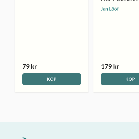
Jan Lööf
79 kr
179 kr
KÖP
KÖP