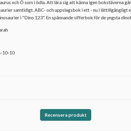
aurus och Ö som i ödla. Att lära sig att känna igen bokstäverna går
saurier samtidigt. ABC- och uppslagsbok i ett - nu i lättillgänglig
inosaurier i "Dino 123". En spännande sifferbok för de yngsta dino
arah
2
6-10-10
Recensera produkt