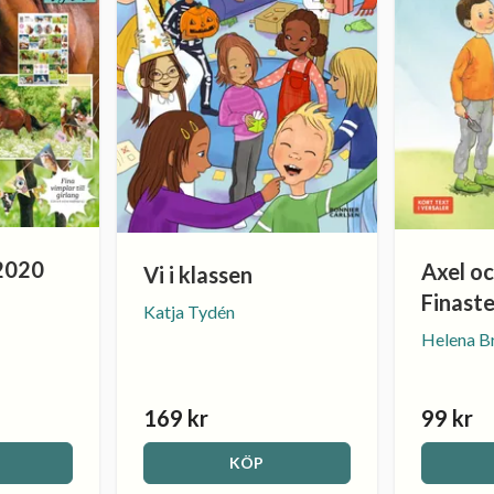
2020
Axel o
Vi i klassen
Finast
Katja Tydén
Helena B
169 kr
99 kr
KÖP