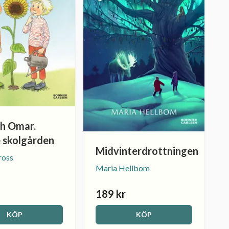
ch Omar.
e skolgården
Midvinterdrottningen
ross
Maria Hellbom
189 kr
KÖP
KÖP