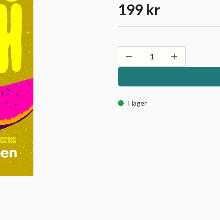
199 kr
I lager