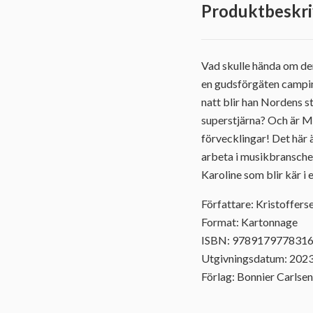
Produktbeskri
Vad skulle hända om den
en gudsförgäten camping
natt blir han Nordens st
superstjärna? Och är M
förvecklingar! Det här ä
arbeta i musikbranschen
Karoline som blir kär i 
Författare: Kristofferse
Format: Kartonnage
ISBN: 978917977831
Utgivningsdatum: 202
Förlag: Bonnier Carlsen