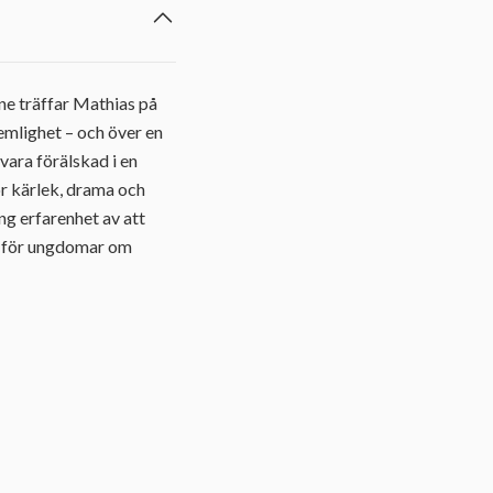
ine träffar Mathias på
emlighet – och över en
vara förälskad i en
r kärlek, drama och
ng erfarenhet av att
ok för ungdomar om