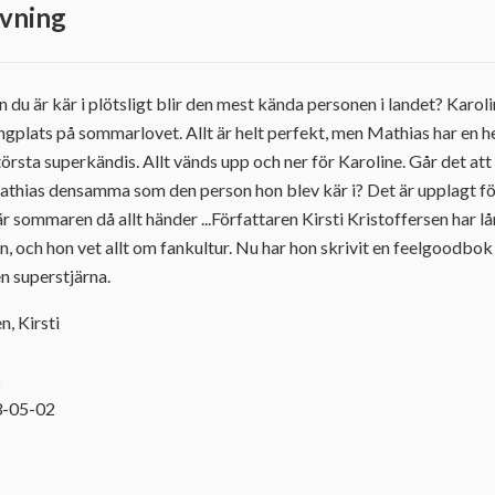
vning
 du är kär i plötsligt blir den mest kända personen i landet? Karol
plats på sommarlovet. Allt är helt perfekt, men Mathias har en h
örsta superkändis. Allt vänds upp och ner för Karoline. Går det att 
athias densamma som den person hon blev kär i? Det är upplagt fö
r sommaren då allt händer ...Författaren Kirsti Kristoffersen har lå
, och hon vet allt om fankultur. Nu har hon skrivit en feelgoodb
en superstjärna.
n, Kirsti
6
3-05-02