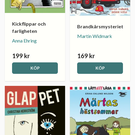
Kickflippar och
Brandkårsmysteriet
farligheten
Martin Widmark
Anna Ehring
199 kr
169 kr
KÖP
KÖP