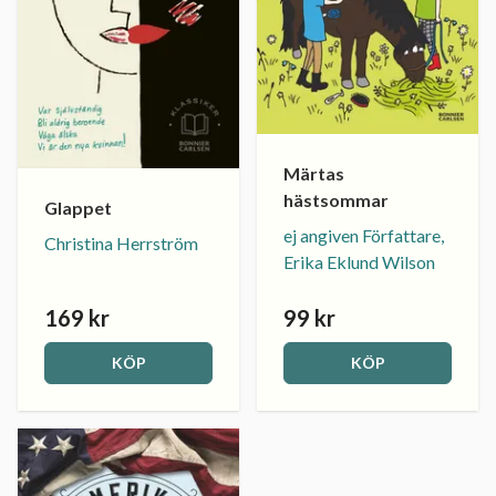
Märtas
hästsommar
Glappet
ej angiven Författare,
Christina Herrström
Erika Eklund Wilson
169 kr
99 kr
KÖP
KÖP