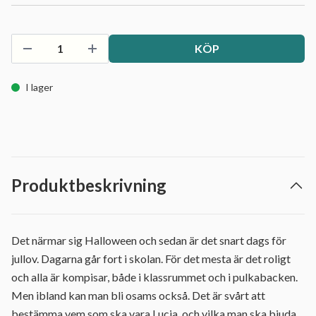
KÖP
I lager
Produktbeskrivning
Det närmar sig Halloween och sedan är det snart dags för
jullov. Dagarna går fort i skolan. För det mesta är det roligt
och alla är kompisar, både i klassrummet och i pulkabacken.
Men ibland kan man bli osams också. Det är svårt att
bestämma vem som ska vara Lucia, och vilka man ska bjuda