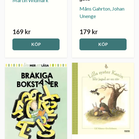
Martin Widmark
Måns Gahrton, Johan
Unenge
169 kr
179 kr
KÖP
KÖP