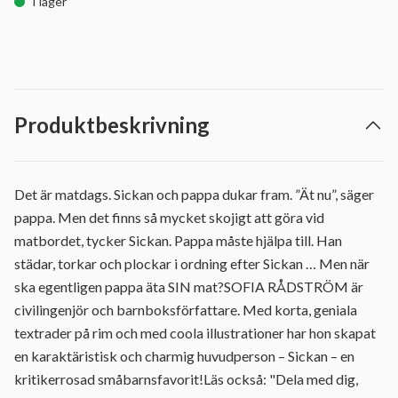
I lager
Produktbeskrivning
Det är matdags. Sickan och pappa dukar fram. ”Ät nu”, säger
pappa. Men det finns så mycket skojigt att göra vid
matbordet, tycker Sickan. Pappa måste hjälpa till. Han
städar, torkar och plockar i ordning efter Sickan … Men när
ska egentligen pappa äta SIN mat?SOFIA RÅDSTRÖM är
civilingenjör och barnboksförfattare. Med korta, geniala
textrader på rim och med coola illustrationer har hon skapat
en karaktäristisk och charmig huvudperson – Sickan – en
kritikerrosad småbarnsfavorit!Läs också: "Dela med dig,