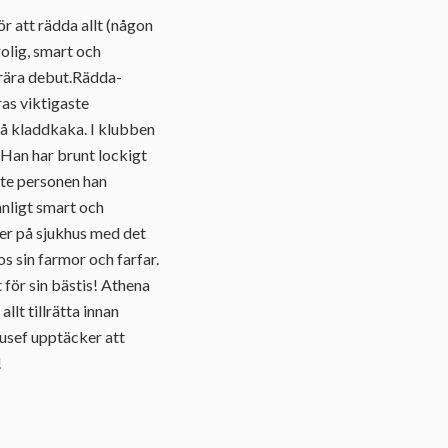
ör att rädda allt (någon
olig, smart och
erära debut.Rädda-
as viktigaste
på kladdkaka. I klubben
 Han har brunt lockigt
ste personen han
anligt smart och
gger på sjukhus med det
sin farmor och farfar.
t för sin bästis! Athena
llt tillrätta innan
ousef upptäcker att
!