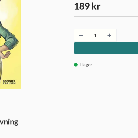
189 kr
I lager
vning