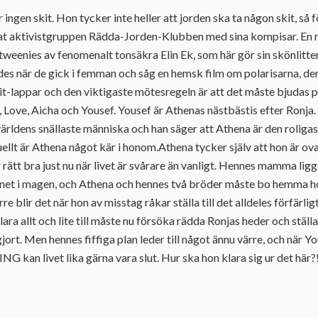
 ingen skit. Hon tycker inte heller att jorden ska ta någon skit, så f
tat aktivistgruppen Rädda-Jorden-Klubben med sina kompisar. En r
tweenies av fenomenalt tonsäkra Elin Ek, som här gör sin skönlitt
es när de gick i femman och såg en hemsk film om polarisarna, der
it-lappar och den viktigaste mötesregeln är att det måste bjudas 
 Love, Aicha och Yousef. Yousef är Athenas nästbästis efter Ronja.
världens snällaste människa och han säger att Athena är den roliga
uellt är Athena något kär i honom.Athena tycker själv att hon är ov
r rätt bra just nu när livet är svårare än vanligt. Hennes mamma li
 i magen, och Athena och hennes två bröder måste bo hemma hos 
re blir det när hon av misstag råkar ställa till det alldeles förfärlig
ra allt och lite till måste nu försöka rädda Ronjas heder och ställa a
ort. Men hennes fiffiga plan leder till något ännu värre, och när Y
 kan livet lika gärna vara slut. Hur ska hon klara sig ur det här?