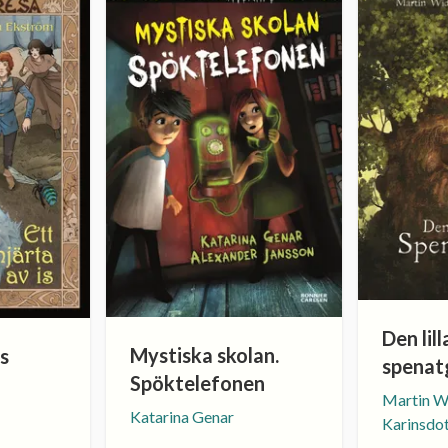
Den lill
Mystiska skolan.
is
spena
Spöktelefonen
Martin 
Katarina Genar
Karinsdo