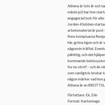
Athena är tolv år och tar
måste ju!) har hon star
engagerad bok för alla 
Jorden-Klubben startad
arbetsmaterial är post-
finns kompisarna Ronja,
hår, gröna ögon och är 
någonsin träffat. Event
påhittig, och det hjälpe
kommande bebissyskonet
Ka-ta-strof! - och än vär
som vanligtvis brukar kla
någon märker vad hon gj
Athena är en BROTTSLING
Författare: Ek, Elin
Format: Kartonnage