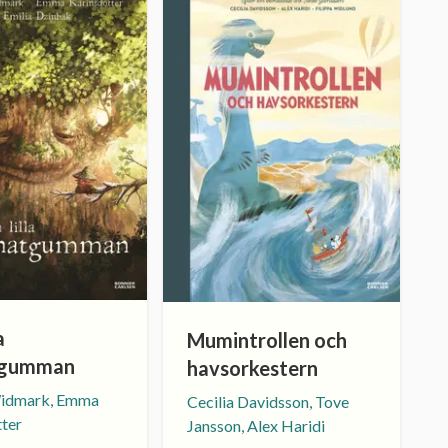
a
Mumintrollen och
tgumman
havsorkestern
Widmark, Emma
Cecilia Davidsson, Tove
tter
Jansson, Alex Haridi