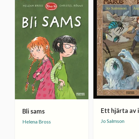
Ett hjärta av 
Bli sams
Jo Salmson
Helena Bross