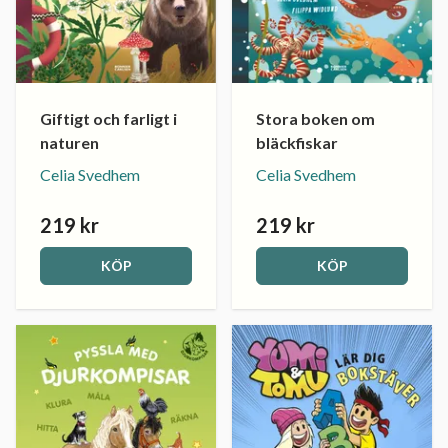
Giftigt och farligt i
Stora boken om
naturen
bläckfiskar
Celia Svedhem
Celia Svedhem
219 kr
219 kr
KÖP
KÖP