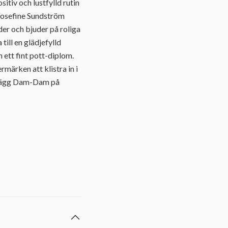
itiv och lustfylld rutin
.Josefine Sundström
der och bjuder på roliga
till en glädjefylld
n ett fint pott-diplom.
märken att klistra in i
rglägg Dam-Dam på