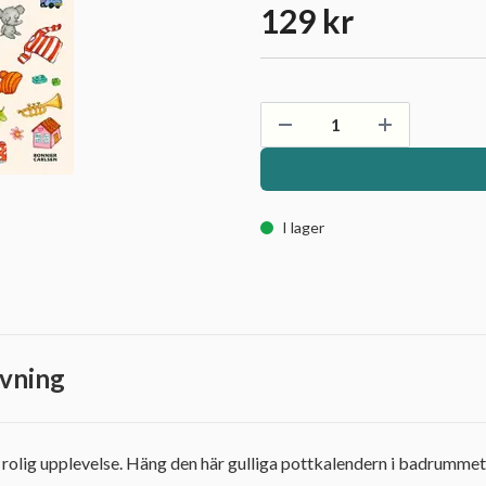
129 kr
I lager
vning
n rolig upplevelse. Häng den här gulliga pottkalendern i badrummet o