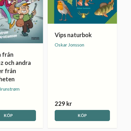
Vips naturbok
Oskar Jonsson
 från
az och andra
er från
gheten
Brunstrøm
229 kr
KÖP
KÖP