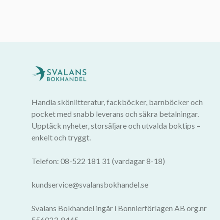
Handla skönlitteratur, fackböcker, barnböcker och
pocket med snabb leverans och säkra betalningar.
Upptäck nyheter, storsäljare och utvalda boktips –
enkelt och tryggt.
Telefon: 08-522 181 31 (vardagar 8-18)
kundservice@svalansbokhandel.se
Svalans Bokhandel ingår i Bonnierförlagen AB org.nr
556023-8445