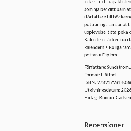
in kiss- och bajs-kliste
som hjälper ditt barn 
(författare till böcker
potträningsramsor åt bar
upplevelse: titta, peka 
Kalendern räcker i xx d
kalendern • Roliga ram
pottan.• Diplom.
Författare: Sundström, 
Format: Häftad
ISBN: 978917981403
Utgivningsdatum: 202
Förlag: Bonnier Carlsen
Recensioner