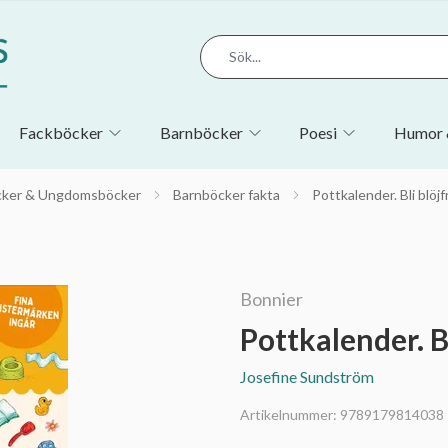
Fackböcker
Barnböcker
Poesi
Humor 
cker & Ungdomsböcker
Barnböcker fakta
Pottkalender. Bli blö
Bonnier
Pottkalender. 
Josefine Sundström
Artikelnummer:
9789179814038