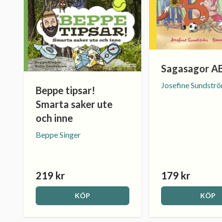
Sagasagor A
Josefine Sundstr
Beppe tipsar!
Smarta saker ute
och inne
Beppe Singer
219 kr
179 kr
KÖP
KÖP