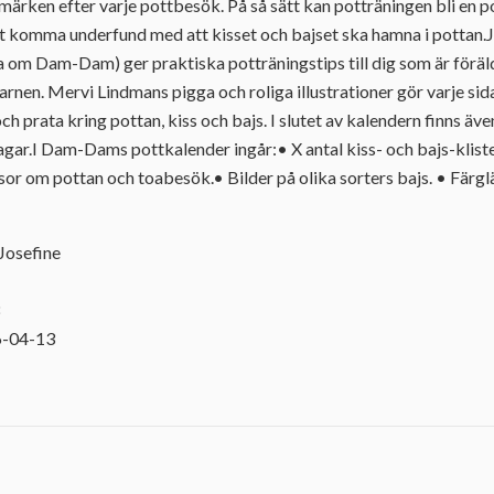
rmärken efter varje pottbesök. På så sätt kan potträningen bli en pos
att komma underfund med att kisset och bajset ska hamna i pottan
na om Dam-Dam) ger praktiska potträningstips till dig som är föräl
nen. Mervi Lindmans pigga och roliga illustrationer gör varje sida 
och prata kring pottan, kiss och bajs. I slutet av kalendern finns äve
agar.I Dam-Dams pottkalender ingår:• X antal kiss- och bajs-klister
sor om pottan och toabesök.• Bilder på olika sorters bajs. • Fä
Josefine
8
6-04-13