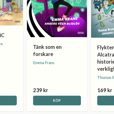
BC
öm
Tänk som en
Flykten
forskare
Alcatr
histori
Emma Frans
verkli
Thomas 
239 kr
169 kr
KÖP