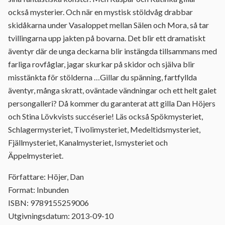
också mysterier. Och när en mystisk stöldvåg drabbar
skidåkarna under Vasaloppet mellan Sälen och Mora, så tar
tvillingarna upp jakten på bovarna. Det blir ett dramatiskt
äventyr där de unga deckarna blir instängda tillsammans med
farliga rovfåglar, jagar skurkar på skidor och själva blir
misstänkta för stölderna …Gillar du spänning, fartfyllda
äventyr, många skratt, oväntade vändningar och ett helt galet
persongalleri? Då kommer du garanterat att gilla Dan Höjers
och Stina Lövkvists succéserie! Läs också Spökmysteriet,
Schlagermysteriet, Tivolimysteriet, Medeltidsmysteriet,
Fjällmysteriet, Kanalmysteriet, Ismysteriet och
Äppelmysteriet.
Författare: Höjer, Dan
Format: Inbunden
ISBN: 9789155259006
Utgivningsdatum: 2013-09-10