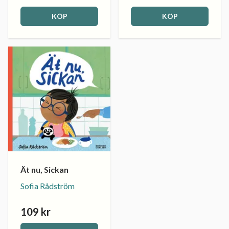
KÖP
KÖP
Ät nu, Sickan
Sofia Rådström
109 kr