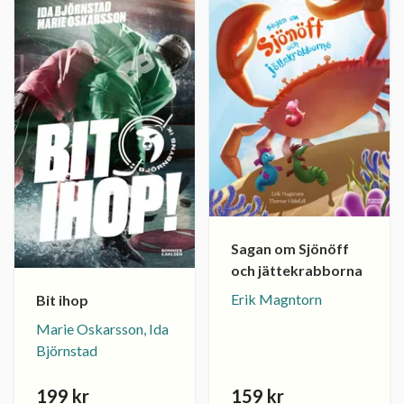
Sagan om Sjönöff
och jättekrabborna
Erik Magntorn
Bit ihop
Marie Oskarsson, Ida
Björnstad
199 kr
159 kr