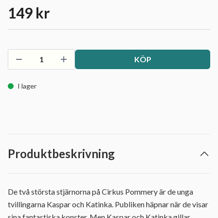
149 kr
KÖP
I lager
Produktbeskrivning
De två största stjärnorna på Cirkus Pommery är de unga
tvillingarna Kaspar och Katinka. Publiken häpnar när de visar
sina fantastiska konster. Men Kaspar och Katinka gillar