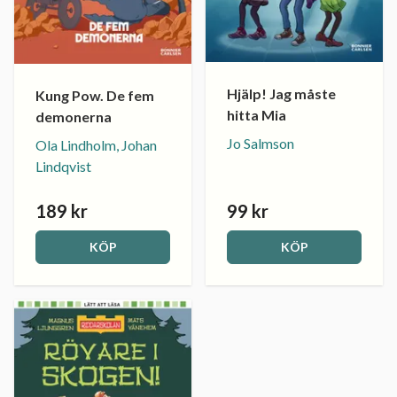
Hjälp! Jag måste
Kung Pow. De fem
hitta Mia
demonerna
Jo Salmson
Ola Lindholm, Johan
Lindqvist
189 kr
99 kr
KÖP
KÖP