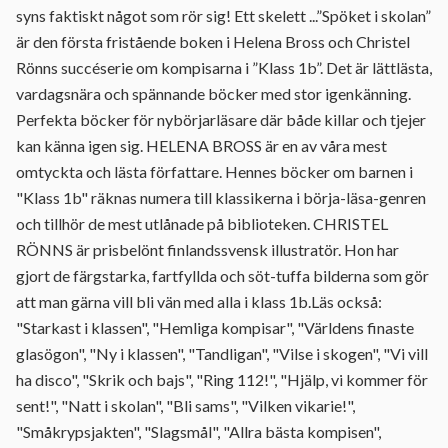
syns faktiskt något som rör sig! Ett skelett ...”Spöket i skolan”
är den första fristående boken i Helena Bross och Christel
Rönns succéserie om kompisarna i ”Klass 1b”. Det är lättlästa,
vardagsnära och spännande böcker med stor igenkänning.
Perfekta böcker för nybörjarläsare där både killar och tjejer
kan känna igen sig. HELENA BROSS är en av våra mest
omtyckta och lästa författare. Hennes böcker om barnen i
"Klass 1b" räknas numera till klassikerna i börja-läsa-genren
och tillhör de mest utlånade på biblioteken. CHRISTEL
RÖNNS är prisbelönt finlandssvensk illustratör. Hon har
gjort de färgstarka, fartfyllda och söt-tuffa bilderna som gör
att man gärna vill bli vän med alla i klass 1b.Läs också:
"Starkast i klassen", "Hemliga kompisar", "Världens finaste
glasögon", "Ny i klassen", "Tandligan", "Vilse i skogen", "Vi vill
ha disco", "Skrik och bajs", "Ring 112!", "Hjälp, vi kommer för
sent!", "Natt i skolan", "Bli sams", "Vilken vikarie!",
"Småkrypsjakten", "Slagsmål", "Allra bästa kompisen",