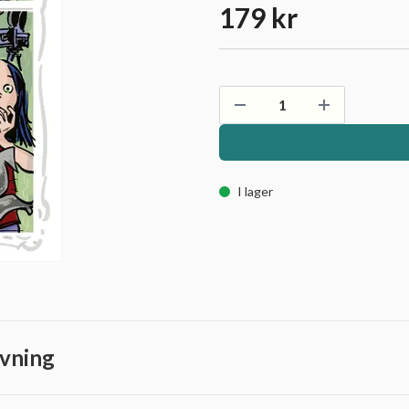
179 kr
I lager
vning