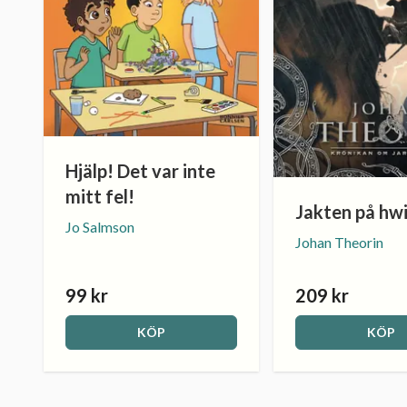
Hjälp! Det var inte
mitt fel!
Jakten på hw
Jo Salmson
Johan Theorin
99 kr
209 kr
KÖP
KÖP