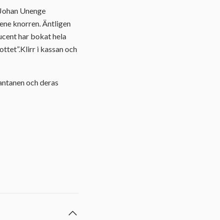
 Johan Unenge
lene knorren. Äntligen
ucent har bokat hela
ttet”.Klirr i kassan och
Rantanen och deras