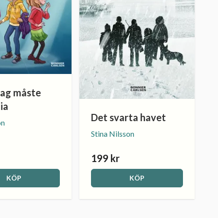
 Jag måste
ia
Det svarta havet
on
Stina Nilsson
199 kr
KÖP
KÖP