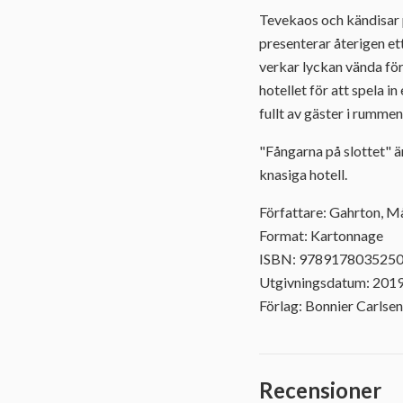
Tevekaos och kändisar
presenterar återigen et
verkar lyckan vända för
hotellet för att spela i
fullt av gäster i rummen
"Fångarna på slottet" ä
knasiga hotell.
Författare: Gahrton, M
Format: Kartonnage
ISBN: 978917803525
Utgivningsdatum: 201
Förlag: Bonnier Carlsen
Recensioner