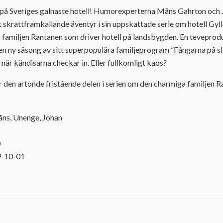
 på Sveriges galnaste hotell! Humorexperterna Måns Gahrton och
t skrattframkallande äventyr i sin uppskattade serie om hotell Gyl
 familjen Rantanen som driver hotell på landsbygden. En teveprod
n en ny säsong av sitt superpopulära familjeprogram ”Fångarna på slo
 när kändisarna checkar in. Eller fullkomligt kaos?
r den artonde fristående delen i serien om den charmiga familjen 
åns, Unenge, Johan
0
9-10-01