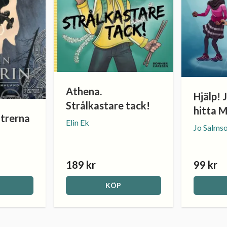
Athena.
Hjälp!
Strålkastare tack!
hitta M
itrerna
Elin Ek
Jo Salms
189 kr
99 kr
KÖP