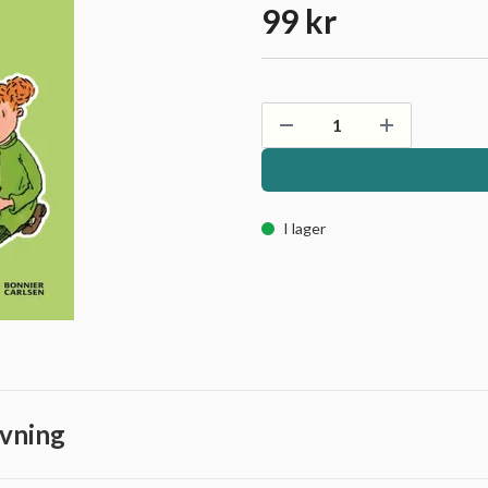
99 kr
I lager
vning