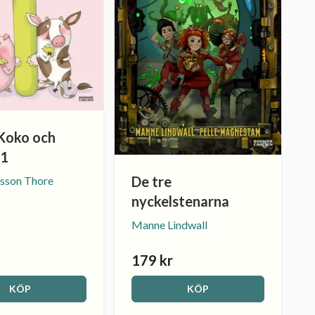
 Koko och
 1
De tre
lsson Thore
nyckelstenarna
Manne Lindwall
179 kr
KÖP
KÖP