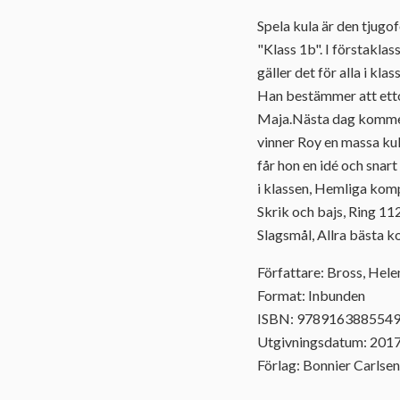
Spela kula är den tjugo
"Klass 1b". I förstaklas
gäller det för alla i kla
Han bestämmer att ettor
Maja.Nästa dag kommer R
vinner Roy en massa kulo
får hon en idé och snar
i klassen, Hemliga kompi
Skrik och bajs, Ring 112
Slagsmål, Allra bästa ko
Författare: Bross, Hele
Format: Inbunden
ISBN: 978916388554
Utgivningsdatum: 201
Förlag: Bonnier Carlsen