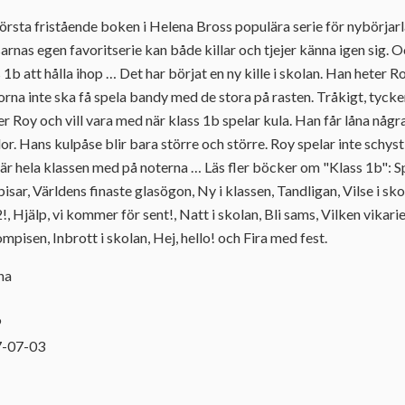
första fristående boken i Helena Bross populära serie för nybörja
sarnas egen favoritserie kan både killar och tjejer känna igen sig.
ss 1b att hålla ihop … Det har börjat en ny kille i skolan. Han heter 
na inte ska få spela bandy med de stora på rasten. Tråkigt, tyck
oy och vill vara med när klass 1b spelar kula. Han får låna några
r. Hans kulpåse blir bara större och större. Roy spelar inte schyst!
t är hela klassen med på noterna … Läs fler böcker om "Klass 1b": S
sar, Världens finaste glasögon, Ny i klassen, Tandligan, Vilse i skog
!, Hjälp, vi kommer för sent!, Natt i skolan, Bli sams, Vilken vikar
mpisen, Inbrott i skolan, Hej, hello! och Fira med fest.
na
9
7-07-03