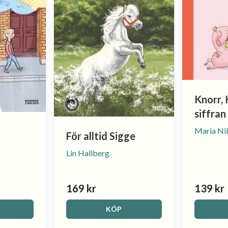
Knorr,
siffran
Maria Ni
För alltid Sigge
Lin Hallberg
169 kr
139 kr
KÖP