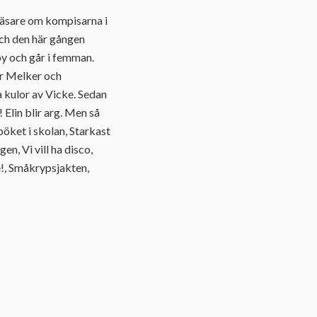
rläsare om kompisarna i
 Och den här gången
Roy och går i femman.
er Melker och
 kulor av Vicke. Sedan
 Elin blir arg. Men så
pöket i skolan, Starkast
en, Vi vill ha disco,
ie!, Småkrypsjakten,