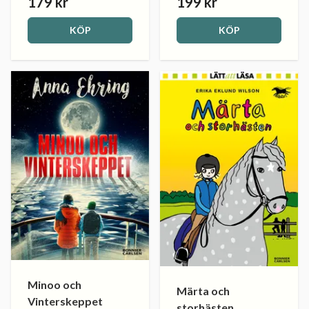
179 kr
199 kr
KÖP
KÖP
Minoo och
Märta och
Vinterskeppet
storhästen