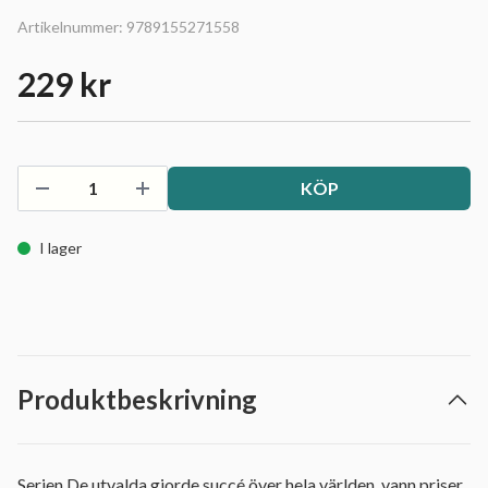
Artikelnummer:
9789155271558
229 kr
KÖP
I lager
Produktbeskrivning
Serien De utvalda gjorde succé över hela världen, vann priser