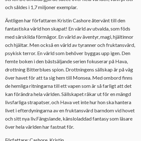
och såldes i 1,7 miljoner exemplar.
Äntligen har författaren Kristin Cashore återvänt till den
fantastiska värld hon skapat! En värld av utvalda, som föds
med särskilda förmågor. En värld av äventyr, magi, hjältinnor
och hjältar. Men också en värld av tyranner och fruktansvärd,
psykisk terror. En värld som behöver byggas upp igen. Den
femte boken i den bästsäljande serien fokuserar på Hava,
drottning Bitterblues spion. Drottningens sällskap är på väg
över havet för att ta sig hem till Monsea. Med ombord finns
de hemliga ritningarna till ett vapen som är så farligt att det
kan förändra hela världen. Sällskapet råkar ut för en mängd
livsfarliga strapatser, och Hava vet inte hur hon ska hantera
livet i efterdyningarna av en fruktansvärd barndom vid hovet
och sitt nya liv.Fängslande, känsloladdad fantasy som läsare
över hela världen har fastnat för.
Författare: Cashore, Kristin