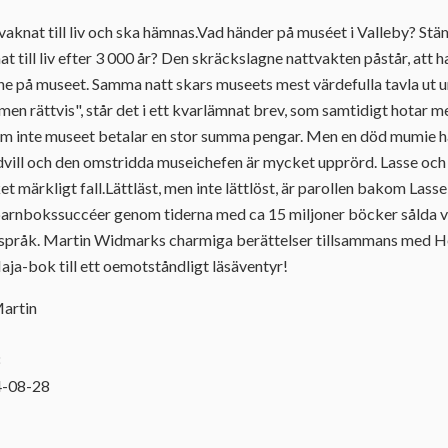
aknat till liv och ska hämnas.Vad händer på muséet i Valleby? Stä
 till liv efter 3 000 år? Den skräckslagne nattvakten påstår, att 
ne på museet. Samma natt skars museets mest värdefulla tavla ut 
en rättvis", står det i ett kvarlämnat brev, som samtidigt hotar me
m inte museet betalar en stor summa pengar. Men en död mumie har
dvill och den omstridda museichefen är mycket upprörd. Lasse och 
t märkligt fall.Lättläst, men inte lättlöst, är parollen bakom Las
 barnbokssuccéer genom tiderna med ca 15 miljoner böcker sålda v
al språk. Martin Widmarks charmiga berättelser tillsammans med H
aja-bok till ett oemotståndligt läsäventyr!
Martin
8
4-08-28