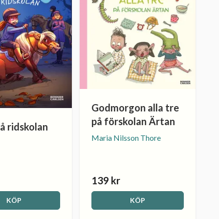
Godmorgon alla tre
på förskolan Ärtan
å ridskolan
Maria Nilsson Thore
139 kr
KÖP
KÖP