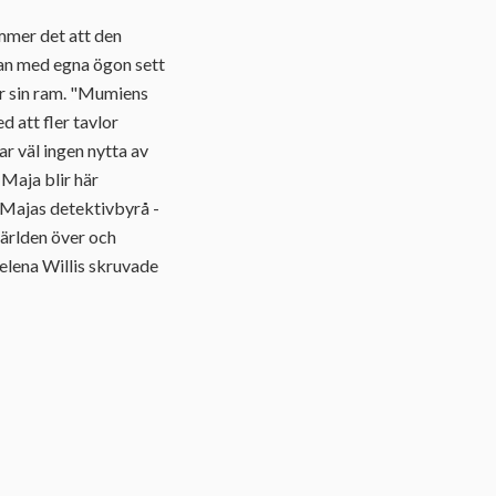
mmer det att den
han med egna ögon sett
ur sin ram. "Mumiens
d att fler tavlor
 väl ingen nytta av
Maja blir här
seMajas detektivbyrå -
ärlden över och
elena Willis skruvade