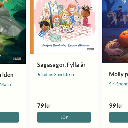
Sagasagor. Fylla år
Molly p
rlden
Josefine Sundström
Siri Spont
 Malin
79 kr
99 kr
KÖP