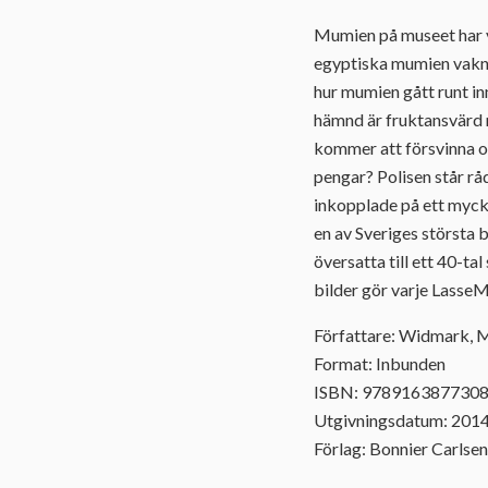
Mumien på museet har v
egyptiska mumien vaknat
hur mumien gått runt in
hämnd är fruktansvärd m
kommer att försvinna o
pengar? Polisen står rå
inkopplade på ett mycke
en av Sveriges största
översatta till ett 40-t
bilder gör varje LasseM
Författare: Widmark, 
Format: Inbunden
ISBN: 978916387730
Utgivningsdatum: 201
Förlag: Bonnier Carlsen