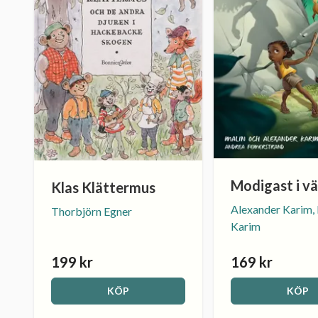
Modigast i vä
Klas Klättermus
Alexander Karim,
Thorbjörn Egner
Karim
199 kr
169 kr
KÖP
KÖP