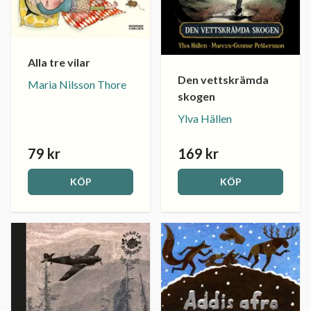
Alla tre vilar
Den vettskrämda
Maria Nilsson Thore
skogen
Ylva Hällen
79 kr
169 kr
KÖP
KÖP