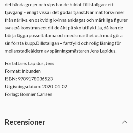
det hända grejer och vips har de bildat Dillstaligan: ett
tjuvgäng – enligt vissa i det godas tjänst.När mat försvinner
från närlivs, en oskyldig kvinna anklagas och märkliga figurer
syns på konstmuseet dit de åkt på skolutflykt, ja, då kan de
börja lägga pusselbitarna och med smarthet och mod göra
sin första kupp.Dillstaligan – fartfylld och rolig läsning för
mellanstadieåldern av spänningsmästaren Jens Lapidus.
Författare: Lapidus, Jens
Format: Inbunden
ISBN: 9789178036523
Utgivningsdatum: 2020-04-02
Förlag: Bonnier Carlsen
Recensioner