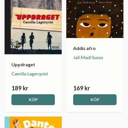
Addis afro
Jali Madi Susso
Uppdraget
Camilla Lagerqvist
189 kr
169 kr
KÖP
KÖP