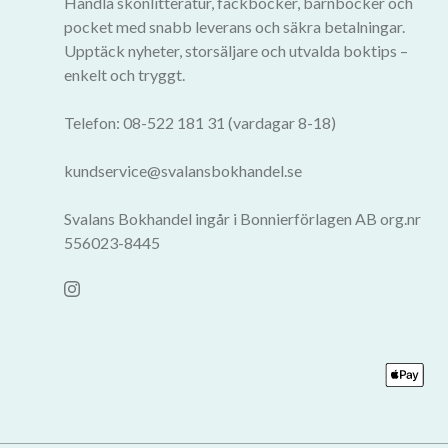
Handla skönlitteratur, fackböcker, barnböcker och
pocket med snabb leverans och säkra betalningar.
Upptäck nyheter, storsäljare och utvalda boktips –
enkelt och tryggt.
Telefon: 08-522 181 31 (vardagar 8-18)
kundservice@svalansbokhandel.se
Svalans Bokhandel ingår i Bonnierförlagen AB org.nr
556023-8445