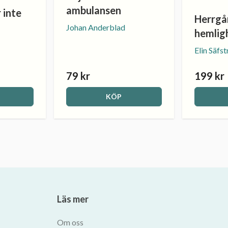
ambulansen
 inte
Herrgå
Johan Anderblad
hemlig
Elin Säfs
79 kr
199 kr
KÖP
Läs mer
Om oss