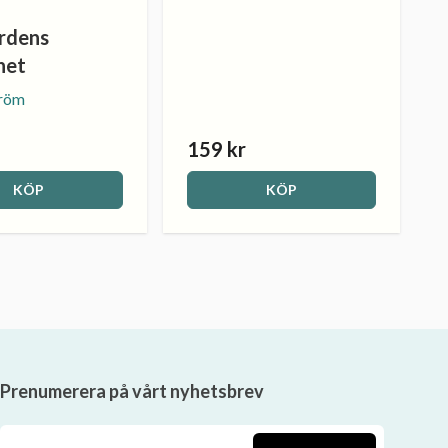
rdens
het
tröm
159 kr
KÖP
KÖP
Prenumerera på vårt nyhetsbrev