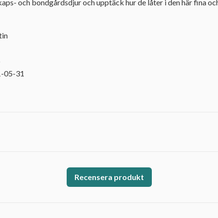
skaps- och bondgårdsdjur och upptäck hur de låter i den här fina o
tin
6
1-05-31
Recensera produkt