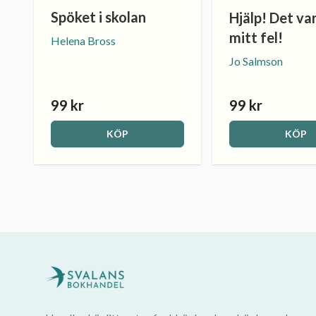
Spöket i skolan
Hjälp! Det var
mitt fel!
Helena Bross
Jo Salmson
99 kr
99 kr
KÖP
KÖP