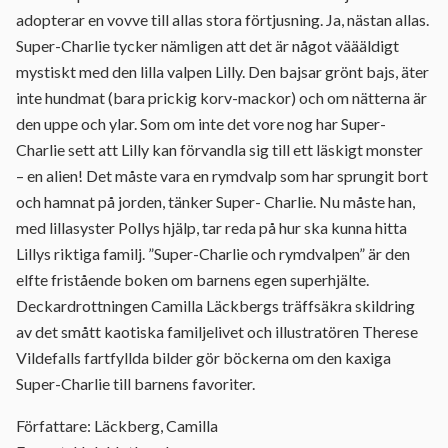
adopterar en vovve till allas stora förtjusning. Ja, nästan allas.
Super-Charlie tycker nämligen att det är något väääldigt
mystiskt med den lilla valpen Lilly. Den bajsar grönt bajs, äter
inte hundmat (bara prickig korv-mackor) och om nätterna är
den uppe och ylar. Som om inte det vore nog har Super-
Charlie sett att Lilly kan förvandla sig till ett läskigt monster
– en alien! Det måste vara en rymdvalp som har sprungit bort
och hamnat på jorden, tänker Super- Charlie. Nu måste han,
med lillasyster Pollys hjälp, tar reda på hur ska kunna hitta
Lillys riktiga familj. ”Super-Charlie och rymdvalpen” är den
elfte fristående boken om barnens egen superhjälte.
Deckardrottningen Camilla Läckbergs träffsäkra skildring
av det smått kaotiska familjelivet och illustratören Therese
Vildefalls fartfyllda bilder gör böckerna om den kaxiga
Super-Charlie till barnens favoriter.
Författare: Läckberg, Camilla