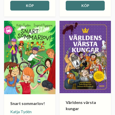
KÖP
KÖP
Världens värsta
Snart sommarlov!
kungar
Katja Tydén