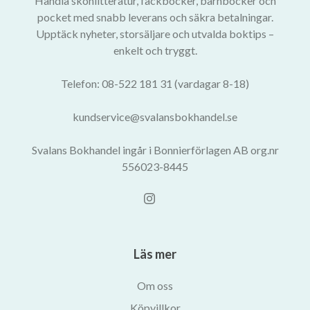
Handla skönlitteratur, fackböcker, barnböcker och
pocket med snabb leverans och säkra betalningar.
Upptäck nyheter, storsäljare och utvalda boktips –
enkelt och tryggt.
Telefon: 08-522 181 31 (vardagar 8-18)
kundservice@svalansbokhandel.se
Svalans Bokhandel ingår i Bonnierförlagen AB org.nr
556023-8445
Läs mer
Om oss
Köpvillkor