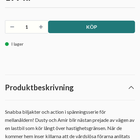
KÖP
I lager
Produktbeskrivning
Snabba biljakter och action i spänningsserie för
mellanåldern! Dusty och Amir blir nästan prejade av vägen av
en lastbil som kör långt över hastighetsgränsen. När de
kommer hem inser killarna att de vårdslösa förarna anlitats