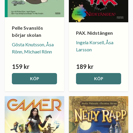
Pelle Svanslös
PAX. Nidstången
börjar skolan
Ingela Korsell, Åsa
Gösta Knutsson, Åsa
Larsson
Rönn, Michael Rönn
159 kr
189 kr
KÖP
KÖP