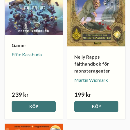
Gamer
Effie Karabuda
Nelly Rapps
fälthandbok för
monsteragenter
Martin Widmark
239 kr
199 kr
KÖP
KÖP