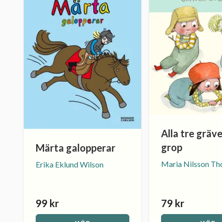
Alla tre gräve
grop
Märta galopperar
Maria Nilsson Th
Erika Eklund Wilson
99 kr
79 kr