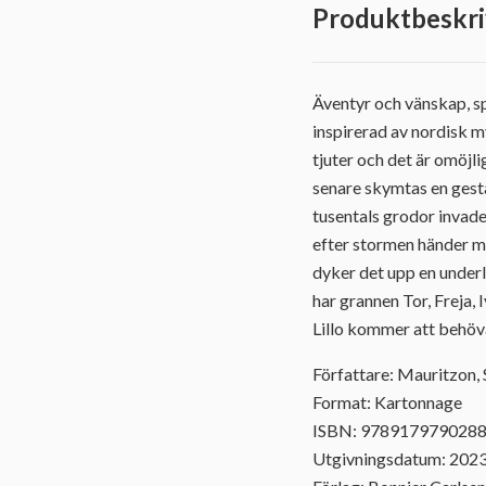
Produktbeskri
Äventyr och vänskap, sp
inspirerad av nordisk m
tjuter och det är omöjli
senare skymtas en gesta
tusentals grodor invader
efter stormen händer mä
dyker det upp en underl
har grannen Tor, Freja,
Lillo kommer att behöva
Författare: Mauritzon, 
Format: Kartonnage
ISBN: 978917979028
Utgivningsdatum: 202