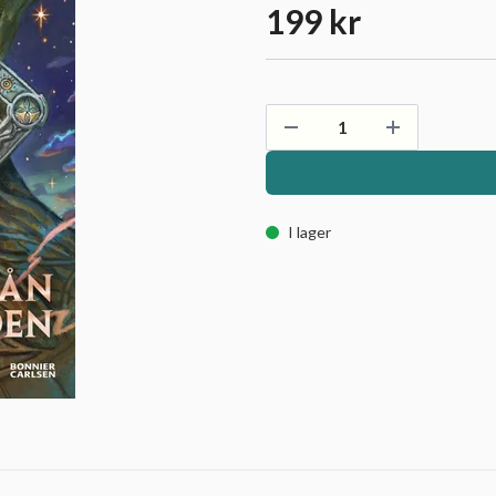
199 kr
I lager