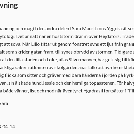
vning
änning och magi i den andra delen i Sara Mauritzons Yggdrasil-ser
ytologi. Det är natt när en höststorm drar in över Hejdafors. Träde
gt att sova. När Lillo tittar ut genom fönstret syns ett ljus från gra
lt som skrider gatan fram, till synes obrydd av stormen. Tidigare 
at den lilla staden och Loke, alias Silvermannen, har gett sig till k
rkliga saker i utkanten av skolgården anar Lillo att nya hemskhe
ig flicka som sitter och gräver med bara händerna i jorden på kyrk
 Ivan, sin älskade hund Jessie och den hemliga topasstenen. För ha
 både vänner, list och mod när äventyret Yggdrasil fortsätter i ”Fl
Sara
8
3-04-14