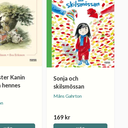
yster Kanin
Sonja och
a hennes
skilsmössan
Måns Gahrton
on
169 kr