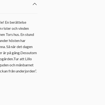
ie! En berättelse
n rister och vinden
nnen Tors hus. En stund
under hösten har
änna. Så när det dagen
ter är på gång.Dessutom
ogården.Tur att Lillo
lvguden och månbarnet
ickan från underjorden”.