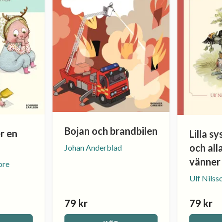
Bojan och brandbilen
r en
Lilla s
och all
Johan Anderblad
vänner
ore
Ulf Nilss
79 kr
79 kr