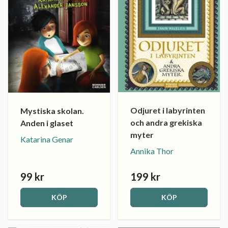
Odjuret i labyrinten
Mystiska skolan.
och andra grekiska
Anden i glaset
myter
Katarina Genar
Annika Thor
99 kr
199 kr
KÖP
KÖP