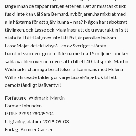
länge innan de tappar fart, en efter en. Det är misstänkt likt
fusk! Inte kan väl Sara Bernard, nybörjaren, ha mixtrat med
alla hästarna för att själv kunna vinna? Någon har saboterat
tävlingen, och Lasse och Maja inser att de travat rakt in i sitt
nästa fall.Lättläst, men inte lättlöst, är parollen bakom
LasseMajas detektivbyrå - en av Sveriges största
barnbokssuccéer genom tiderna med ca 15 miljoner böcker
sålda världen över och översatta till ett 40-tal språk. Martin
Widmarks charmiga berättelser tillsammans med Helena
Willis skruvade bilder gör varje LasseMaja-bok till ett
oemotståndligt läsäventyr!
Författare: Widmark, Martin
Format: Inbunden
ISBN: 9789178035304
Utgivningsdatum: 2019-09-03
Förlag: Bonnier Carlsen