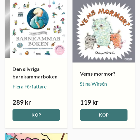
Den silvriga
Vems mormor?
barnkammarboken
Stina Wirsén
Flera Författare
289 kr
119 kr
KÖP
KÖP