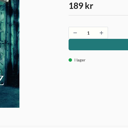
189 kr
I lager