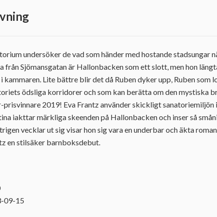
vning
torium undersöker de vad som händer med hostande stadsungar nä
ina från Sjömansgatan är Hallonbacken som ett slott, men hon längta
 i kammaren. Lite bättre blir det då Ruben dyker upp, Ruben som l
atoriets ödsliga korridorer och som kan berätta om den mystiska b
-prisvinnare 2019! Eva Frantz använder skickligt sanatoriemiljön i 
ina iakttar märkliga skeenden på Hallonbacken och inser så småni
 intrigen vecklar ut sig visar hon sig vara en underbar och äkta roma
z en stilsäker barnboksdebut.
0
3-09-15