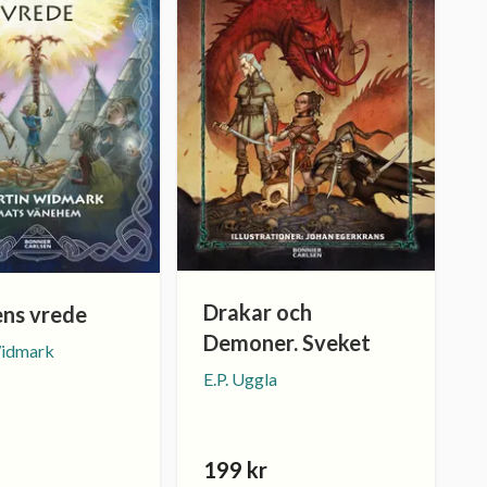
Drakar och
ens vrede
Demoner. Sveket
Widmark
E.P. Uggla
199 kr