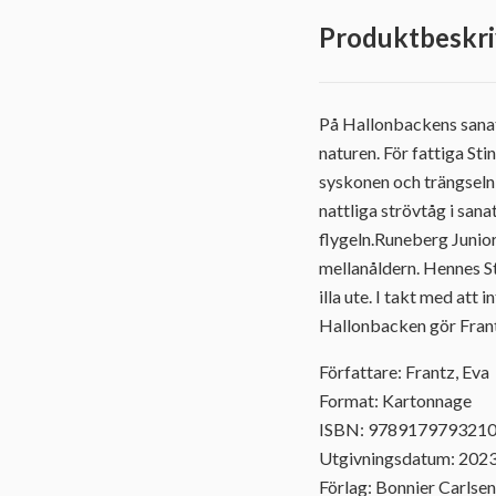
Produktbeskri
På Hallonbackens sana
naturen. För fattiga St
syskonen och trängseln
nattliga strövtåg i san
flygeln.Runeberg Junior
mellanåldern. Hennes St
illa ute. I takt med att
Hallonbacken gör Frant
Författare: Frantz, Eva
Format: Kartonnage
ISBN: 978917979321
Utgivningsdatum: 202
Förlag: Bonnier Carlsen