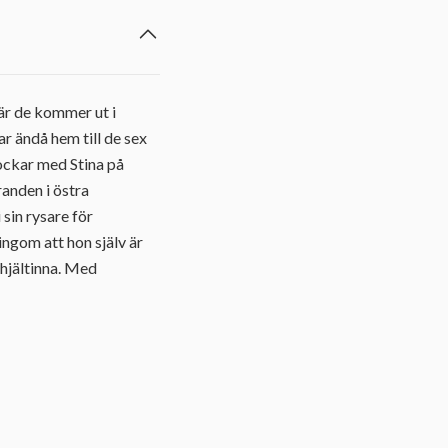
r de kommer ut i
r ändå hem till de sex
ockar med Stina på
randen i östra
sin rysare för
ngom att hon själv är
nhjältinna. Med