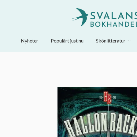
Nyheter
Populärt just nu
Skönlitteratur