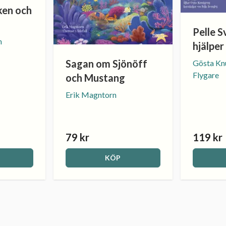
ken och
Pelle S
n
hjälper 
Sagan om Sjönöff
Gösta Knu
Flygare
och Mustang
Erik Magntorn
79 kr
119 kr
KÖP