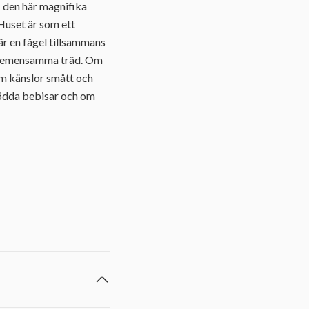
I den här magnifika
Huset är som ett
 är en fågel tillsammans
s gemensamma träd. Om
 om känslor smått och
födda bebisar och om