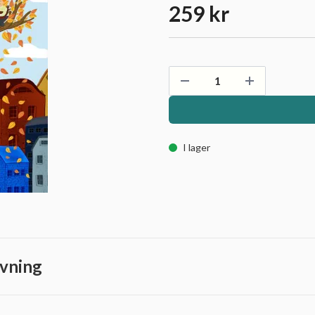
259 kr
I lager
vning