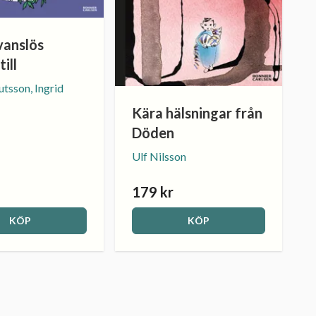
vanslös
till
tsson, Ingrid
Kära hälsningar från
Döden
Ulf Nilsson
179 kr
KÖP
KÖP