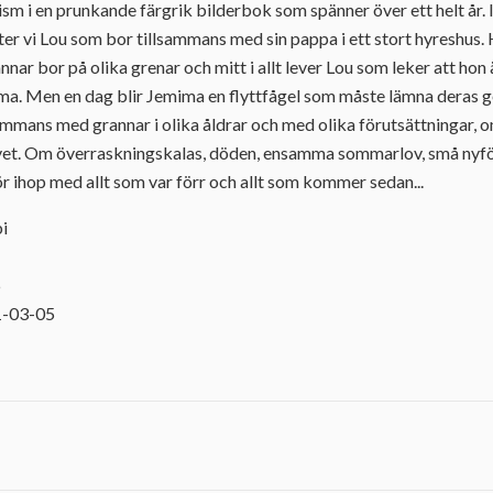
m i en prunkande färgrik bilderbok som spänner över ett helt år. 
r vi Lou som bor tillsammans med sin pappa i ett stort hyreshus. 
annar bor på olika grenar och mitt i allt lever Lou som leker att hon
ima. Men en dag blir Jemima en flyttfågel som måste lämna dera
llsammans med grannar i olika åldrar och med olika förutsättningar,
 livet. Om överraskningskalas, döden, ensamma sommarlov, små ny
r ihop med allt som var förr och allt som kommer sedan...
bi
6
1-03-05