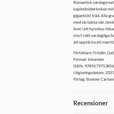
Romantisk vardagsrealis
kapitelbilderboken möte
gigantiskt träd. Alla gr
med sin bästa vän Jem
livet i ett hyreshus ti
stort i det vardagliga
att upptäcka att man hö
Författare: Frödén, Ga
Format: Inbunden
ISBN: 978917975385
Utgivningsdatum: 202
Förlag: Bonnier Carlsen
Recensioner