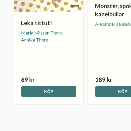
Monster, spö
kanelbullar
Leka tittut!
Alexander Jansso
Maria Nilsson Thore,
Annika Thore
69 kr
189 kr
KÖP
KÖP