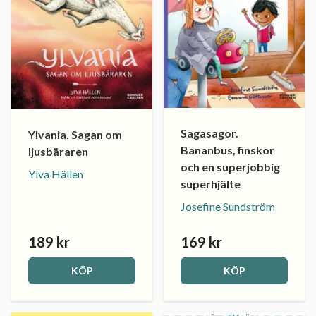
Sagasagor.
Ylvania. Sagan om
Bananbus, finskor
ljusbäraren
och en superjobbig
Ylva Hällen
superhjälte
Josefine Sundström
189 kr
169 kr
KÖP
KÖP