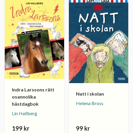
Indra Larssons rätt
Natt i skolan
osannolika
Helena Bross
hästdagbok
Lin Hallberg
199 kr
99 kr