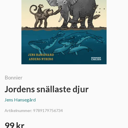
Bonnier
Jordens snällaste djur
Jens Hansegård
Artikelnummer:
9789179756734
99 kr