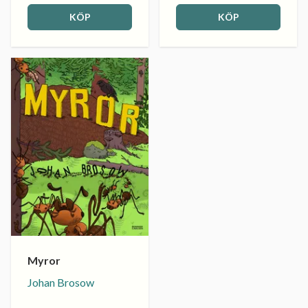
KÖP
KÖP
Myror
Johan Brosow