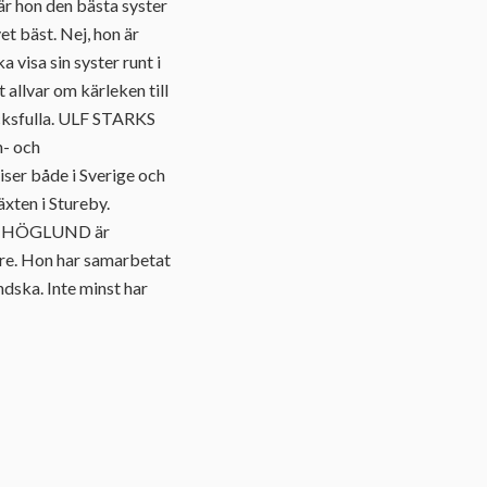
är hon den bästa syster
et bäst. Nej, hon är
a visa sin syster runt i
 allvar om kärleken till
rycksfulla. ULF STARKS
n- och
iser både i Sverige och
xten i Stureby.
NNA HÖGLUND är
are. Hon har samarbetat
dska. Inte minst har