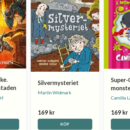
ke.
Super-
Silvermysteriet
staden
monste
Martin Widmark
st
Camilla 
169 kr
169 kr
KÖP