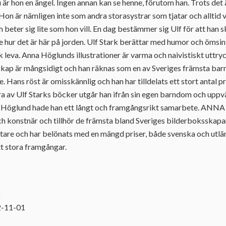
 är hon en ängel. Ingen annan kan se henne, förutom han. Trots det 
Hon är nämligen inte som andra storasystrar som tjatar och alltid v
h beter sig lite som hon vill. En dag bestämmer sig Ulf för att han sk
se hur det är här på jorden. Ulf Stark berättar med humor och ömsint
ck leva. Anna Höglunds illustrationer är varma och naivistiskt utt
kap är mångsidigt och han räknas som en av Sveriges främsta bar
Hans röst är omisskännlig och han har tilldelats ett stort antal pr
ra av Ulf Starks böcker utgår han ifrån sin egen barndom och uppvä
 Höglund hade han ett långt och framgångsrikt samarbete. A
 och konstnär och tillhör de främsta bland Sveriges bilderboksskap
are och har belönats med en mängd priser, både svenska och utlän
t stora framgångar.
2
2-11-01