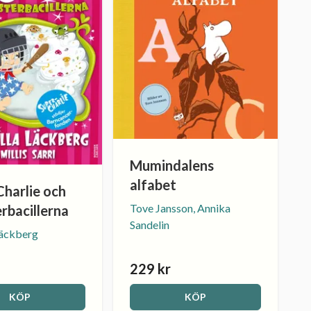
Mumindalens
alfabet
Charlie och
Tove Jansson, Annika
rbacillerna
Sandelin
Läckberg
229 kr
KÖP
KÖP