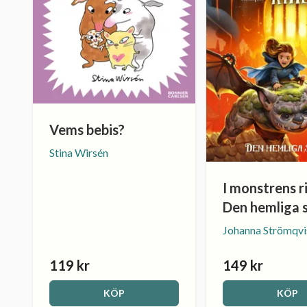
Vems bebis?
Stina Wirsén
I monstrens ri
Den hemliga 
Johanna Strömqvi
119 kr
149 kr
KÖP
KÖP