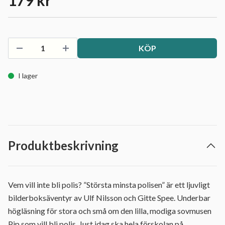
179 kr
KÖP
I lager
Produktbeskrivning
Vem vill inte bli polis? ”Största minsta polisen” är ett ljuvligt
bilderboksäventyr av Ulf Nilsson och Gitte Spee. Underbar
högläsning för stora och små om den lilla, modiga sovmusen
Pip som vill bli polis. Just idag ska hela förskolan på