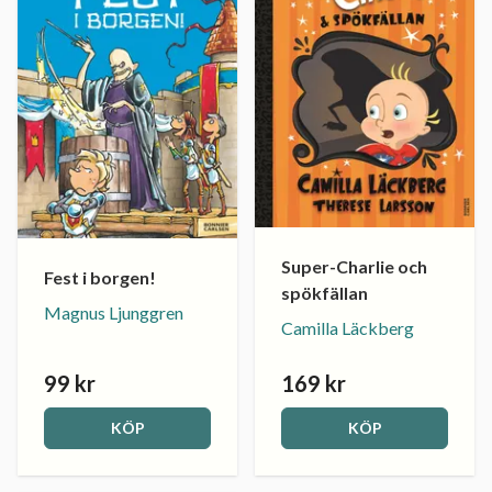
Super-Charlie och
Fest i borgen!
spökfällan
Magnus Ljunggren
Camilla Läckberg
99 kr
169 kr
KÖP
KÖP