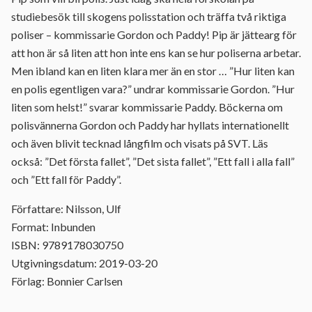
studiebesök till skogens polisstation och träffa två riktiga
poliser – kommissarie Gordon och Paddy! Pip är jättearg för
att hon är så liten att hon inte ens kan se hur poliserna arbetar.
Men ibland kan en liten klara mer än en stor … ”Hur liten kan
en polis egentligen vara?” undrar kommissarie Gordon. ”Hur
liten som helst!” svarar kommissarie Paddy. Böckerna om
polisvännerna Gordon och Paddy har hyllats internationellt
och även blivit tecknad långfilm och visats på SVT. Läs
också: ”Det första fallet”, ”Det sista fallet”, ”Ett fall i alla fall”
och ”Ett fall för Paddy”.
Författare: Nilsson, Ulf
Format: Inbunden
ISBN: 9789178030750
Utgivningsdatum: 2019-03-20
Förlag: Bonnier Carlsen